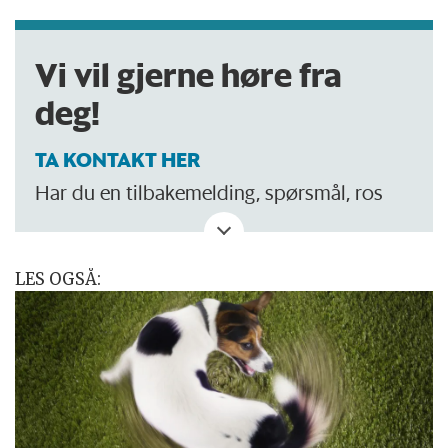
Vi vil gjerne høre fra
deg!
TA KONTAKT HER
Har du en tilbakemelding, spørsmål, ros
eller kritikk? Eller tips om noe vi bør skrive
om?
LES OGSÅ: