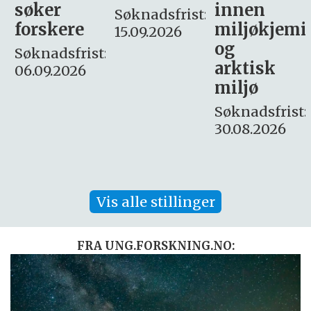
innen
søker
Søknadsfrist:
miljøkjemi
nyhetsjour
15.09.2026
og
– fast
:
arktisk
Søknadsfrist:
miljø
16. august.
Søknadsfrist:
30.08.2026
Vis alle stillinger
FRA UNG.FORSKNING.NO: