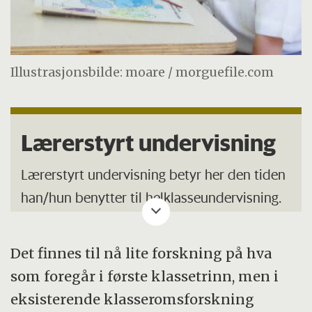
Illustrasjonsbilde: moare / morguefile.com
Lærerstyrt undervisning
Lærerstyrt undervisning betyr her den tiden
han/hun benytter til helklasseundervisning.
Ut over helklassseundervisningen arbeides
Det finnes til nå lite forskning på hva
det med både skolefag og temabasert
som foregår i første klassetrinn, men i
undervisning, individuelt og i grupper.
eksisterende klasseromsforskning