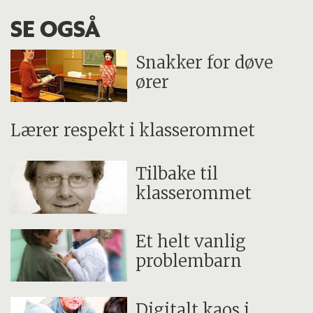
SE OGSÅ
Snakker for døve
ører
Lærer respekt i klasserommet
Tilbake til
klasserommet
Et helt vanlig
problembarn
Digitalt kaos i