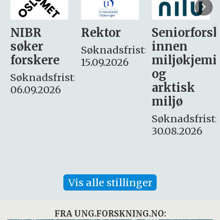
Rektor
Seniorforsker
Forskning.
innen
søker
Søknadsfrist:
miljøkjemi
nyhetsjour
15.09.2026
og
– fast
:
arktisk
Søknadsfrist:
miljø
16. august.
Søknadsfrist:
30.08.2026
Vis alle stillinger
FRA UNG.FORSKNING.NO: