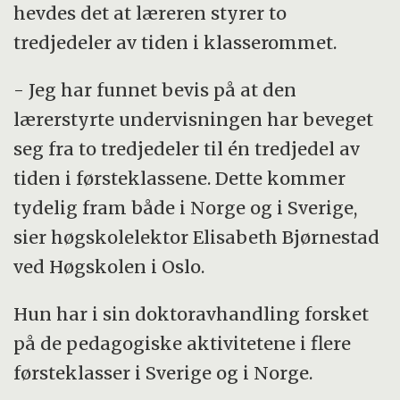
Dagen har ofte denne typen struktur:
hevdes det at læreren styrer to
Samling, aktivitet/arbeidsøkt, matpause og
tredjedeler av tiden i klasserommet.
utetid etterfulgt av en ny arbeidsøkt.
- Jeg har funnet bevis på at den
Skoledagen til seksåringene varer
lærerstyrte undervisningen har beveget
gjennomsnitlig fire timer. Det gir i seg selv
seg fra to tredjedeler til én tredjedel av
begrensninger i antall aktiveter og
tiden i førsteklassene. Dette kommer
lærerstyre aktiviteter.
tydelig fram både i Norge og i Sverige,
sier høgskolelektor Elisabeth Bjørnestad
ved Høgskolen i Oslo.
Hun har i sin doktoravhandling forsket
på de pedagogiske aktivitetene i flere
førsteklasser i Sverige og i Norge.