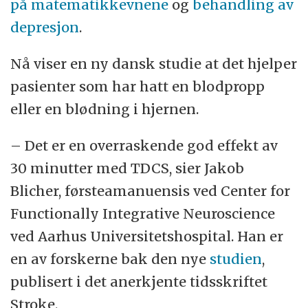
på matematikkevnene
og
behandling av
pasienten får 0 og 5 poeng for hver oppgave
depresjon
.
– 0 er ingen bevegelighet, og 5 er normal
bevegelighet.
Nå viser en ny dansk studie at det hjelper
pasienter som har hatt en blodpropp
Hvis man får 5 for alle de 15 utfordringene,
eller en blødning i hjernen.
får man 75 poeng.
– Det er en overraskende god effekt av
Kilde: Jakob Blicher, førsteamanuensis ved
30 minutter med TDCS, sier Jakob
Center for Functional Intergrative
Blicher, førsteamanuensis ved Center for
Neuroscience
Functionally Integrative Neuroscience
ved Aarhus Universitetshospital. Han er
en av forskerne bak den nye
studien
,
publisert i det anerkjente tidsskriftet
Stroke.