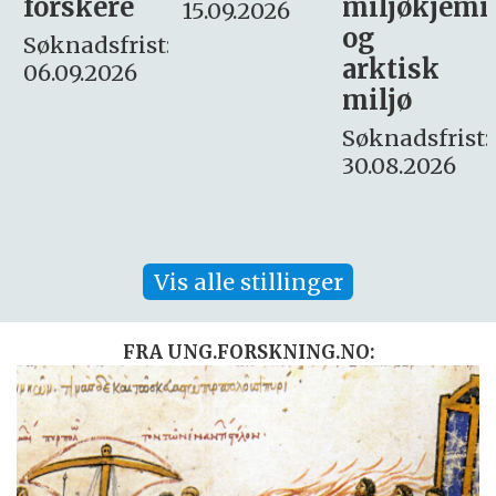
miljøkjemi
nyhetsjour
15.09.2026
og
– fast
:
arktisk
Søknadsfrist:
miljø
16. august.
Søknadsfrist:
30.08.2026
Vis alle stillinger
FRA UNG.FORSKNING.NO: