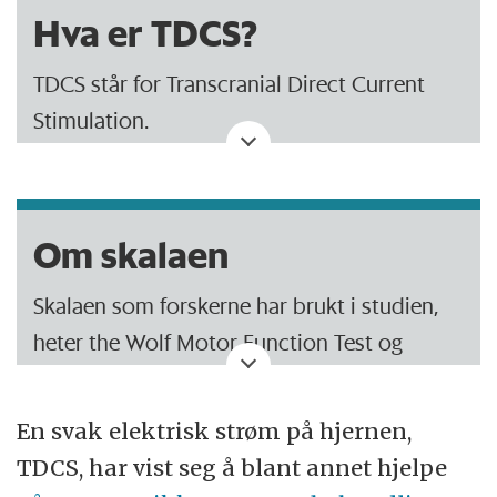
Hva er TDCS?
TDCS står for Transcranial Direct Current
Stimulation.
Behandling med TDCS gjør ikke vondt, siden
strømmen er veldig svak.
Om skalaen
Strømmen er likevel sterk nok til å stimulere
Skalaen som forskerne har brukt i studien,
nervecellene i hjernen, slik at de har større
heter the Wolf Motor Function Test og
tendens til å bli aktive og danne nye
brukes til å måle funksjonen av en arm.
forbindelser.
En svak elektrisk strøm på hjernen,
Skalaen består av 15 små
TDCS, har vist seg å blant annet hjelpe
bevegelsesoppgaver for arm og hånd, der