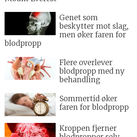
Genet som
beskytter mot slag,
men øker faren for
blodpropp
Flere overlever
blodpropp med ny
behandling
Sommertid øker
faren for blodpropp
Kroppen fjerner
blodpropper selv