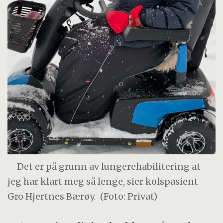
– Det er på grunn av lungerehabilitering at
jeg har klart meg så lenge, sier kolspasient
Gro Hjertnes Bærøy.
(Foto: Privat)