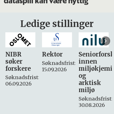
dataspill kan være nyttig
Ledige stillinger
Rektor
Seniorforsker
Forskning.
innen
søker
Søknadsfrist:
miljøkjemi
nyhetsjour
15.09.2026
og
– fast
:
arktisk
Søknadsfrist:
miljø
16. august.
Søknadsfrist:
30.08.2026