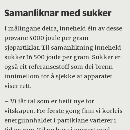
Samanliknar med sukker
I målingane deira, inneheld éin av desse
prøvane 4000 joule per gram
sjøpartiklar. Til samanlikning inneheld
sukker 16 500 joule per gram. Sukker er
også eit referansestoff som dei brenn
innimellom for å sjekke at apparatet
viser rett.
– Vi får tal som er heilt nye for
vitskapen. For første gong finn vi korleis
energiinnhaldet i partiklane varierer i
tid og rom. Til no har vi operert med