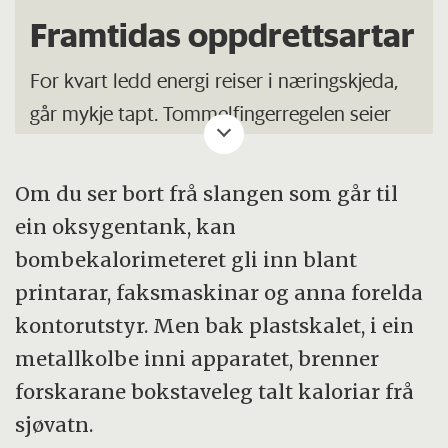
Framtidas oppdrettsartar
For kvart ledd energi reiser i næringskjeda,
går mykje tapt. Tommelfingerregelen seier
90 prosent.
Om du ser bort frå slangen som går til
Planteplankton er lågast i næringskjeda og
ein oksygentank, kan
dermed den største energiressursen i
bombekalorimeteret gli inn blant
økosystemet.
printarar, faksmaskinar og anna forelda
Lågtrofiske artar er dei som er lågt på
kontorutstyr. Men bak plastskalet, i ein
næringskjeda. Menneske kan ikkje fordøye
metallkolbe inni apparatet, brenner
planteplankton, men artar på neste nivå,
forskarane bokstaveleg talt kaloriar frå
som skjel, er det mest energieffektive vi kan
sjøvatn.