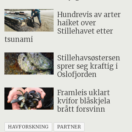
Hundrevis av arter
haiket over
Stillehavet etter
tsunami
Stillehavsøstersen
sprer seg kraftig i
Oslofjorden
Framleis uklart
kvifor blåskjela
brått forsvinn
HAVFORSKNING
PARTNER