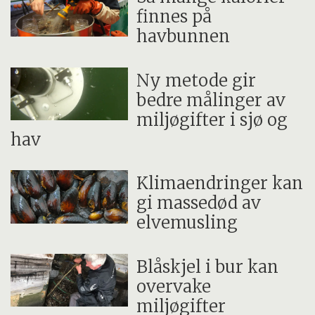
finnes på
havbunnen
Ny metode gir
bedre målinger av
miljøgifter i sjø og
hav
Klimaendringer kan
gi massedød av
elvemusling
Blåskjel i bur kan
overvake
miljøgifter