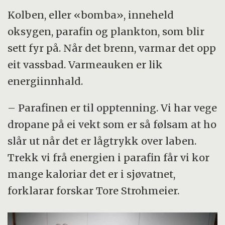
ete.
Kolben, eller «bomba», inneheld
For å mette ei veksande befolkning, blir
oksygen, parafin og plankton, som blir
lågtrofiske artar trekte fram som framtidas
sett fyr på. Når det brenn, varmar det opp
oppdrettsartar.
eit vassbad. Varmeauken er lik
energiinnhald.
– Parafinen er til opptenning. Vi har vege
dropane på ei vekt som er så følsam at ho
slår ut når det er lågtrykk over laben.
Trekk vi frå energien i parafin får vi kor
mange kaloriar det er i sjøvatnet,
forklarar forskar Tore Strohmeier.