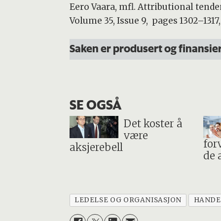
Eero Vaara, mfl. Attributional ten
Volume 35, Issue 9, pages 1302–1317
Saken er produsert og finansie
SE OGSÅ
Det koster å
være
for
aksjerebell
de 
LEDELSE OG ORGANISASJON
HANDE