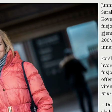
Junn
Sara
Kove
fusj
gjen
2004
inne
Fors
hvor
fusj
offen
vite
Mana
– De
skyl