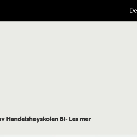
De
 av Handelshøyskolen BI
- Les mer