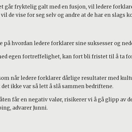
et går fryktelig galt med en fusjon, vil ledere forkl
vil de vise for seg selv og andre at de har en slags ko
e på hvordan ledere forklarer sine suksesser og nede
 egen fortreffelighet, kan fort bli fristet til å ta f
m når ledere forklarer dårlige resultater med kultur
t det ikke var så lett å slå sammen bedriftene.
ten får en negativ valør, risikerer vi å gå glipp av 
ping, advarer Junni.