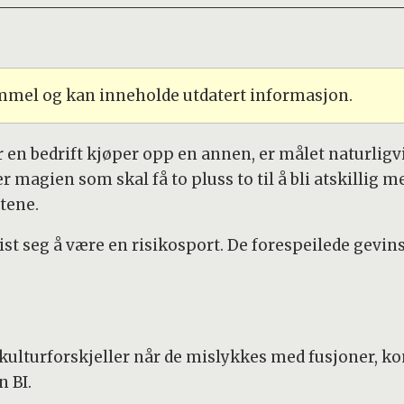
ammel og kan inneholde utdatert informasjon.
r en bedrift kjøper opp en annen, er målet naturligv
agien som skal få to pluss to til å bli atskillig mer
ftene.
ist seg å være en risikosport. De forespeilede gevin
på kulturforskjeller når de mislykkes med fusjoner, 
 BI.