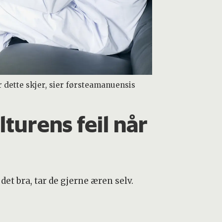
r dette skjer, sier førsteamanuensis
lturens feil når
et bra, tar de gjerne æren selv.