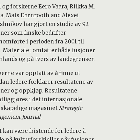
i og forskerne Eero Vaara, Riikka M.
la, Mats Ehrnrooth and Alexei
shnikov har gjort en studie av 92
oner som finske bedrifter
nomførte i perioden fra 2001 til
. Materialet omfatter både fusjoner
nlands og på tvers av landegrenser.
kerne var opptatt av å finne ut
dan ledere forklarer resultatene av
oner og oppkjøp. Resultatene
tliggjøres i det internasjonale
nskapelige magasinet
Strategic
gement Journal
.
t kan være fristende for ledere å
de på kulturforskjeller når fusjoner