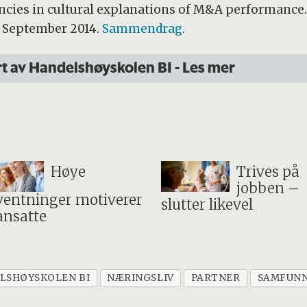
dencies in cultural explanations of M&A performance
, September 2014.
Sammendrag
.
rt av Handelshøyskolen BI -
Les
mer
Høye
Trives på
jobben –
ventninger motiverer
slutter likevel
ansatte
LSHØYSKOLEN BI
NÆRINGSLIV
PARTNER
SAMFUN