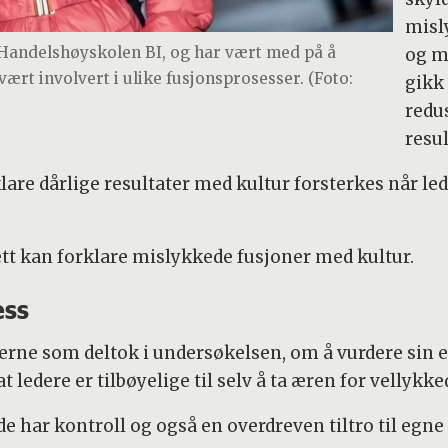
misl
 Handelshøyskolen BI, og har vært med på å
og m
ært involvert i ulike fusjonsprosesser. (Foto:
gikk 
redus
resul
klare dårlige resultater med kultur forsterkes når le
 lett kan forklare mislykkede fusjoner med kultur.
ess
derne som deltok i undersøkelsen, om å vurdere sin 
 ledere er tilbøyelige til selv å ta æren for vellykke
de har kontroll og også en overdreven tiltro til egne 