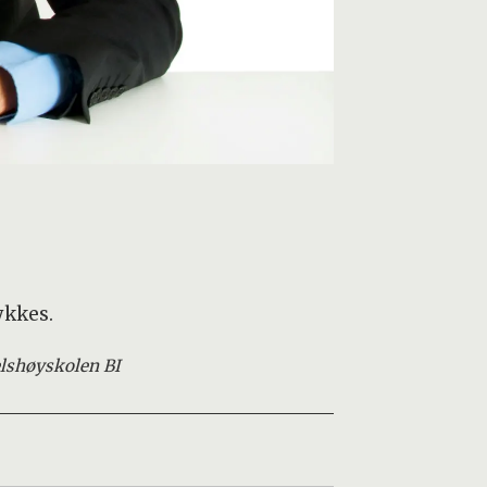
ykkes.
lshøyskolen BI