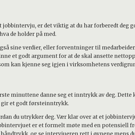
 et jobbintervju, er det viktig at du har forberedt de
 hva de holder på med.
å sine verdier, eller forventninger til medarbeide
finne et godt argument for at de skal ansette netto
som kan kjenne seg igjen i virksomhetens verdigru
første minuttene danne seg et inntrykk av deg. Dette
u gir et godt førsteinntrykk.
rdan du utrykker deg. Vær klar over at et jobbinter
obbintervjuet er et formelt møte med en potensiell fr
st håndtrykk, og se intervjueren rett i øynene mens d