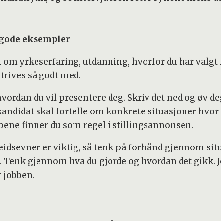
i gode eksempler
ål om yrkeserfaring, utdanning, hvorfor du har valg
 trives så godt med.
rdan du vil presentere deg. Skriv det ned og øv deg
 kandidat skal fortelle om konkrete situasjoner hvo
pene finner du som regel i stillingsannonsen.
sevner er viktig, så tenk på forhånd gjennom situ
Tenk gjennom hva du gjorde og hvordan det gikk. J
r jobben.