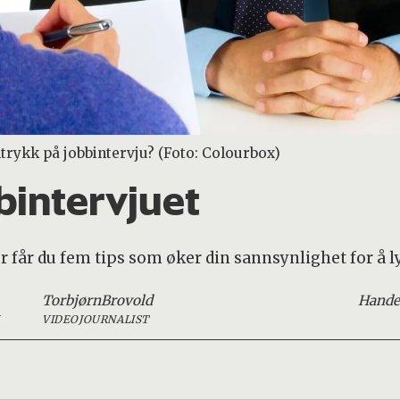
ntrykk på jobbintervju? (Foto: Colourbox)
bbintervjuet
r får du fem tips som øker din sannsynlighet for å l
Torbjørn
Brovold
Hande
VIDEOJOURNALIST