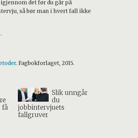
 igjennom det før du går på
tervju, så bør man i hvert fall ikke
.
etoder
. Fagbokforlaget, 2015.
Slik unngår
re
du
 få
jobbintervjuets
fallgruver