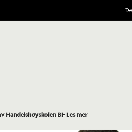
De
 av Handelshøyskolen BI
- Les mer