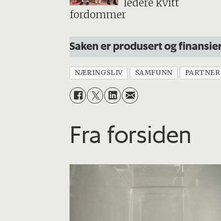
ledere kvitt
fordommer
Saken er produsert og finansie
NÆRINGSLIV
SAMFUNN
PARTNER
Fra forsiden