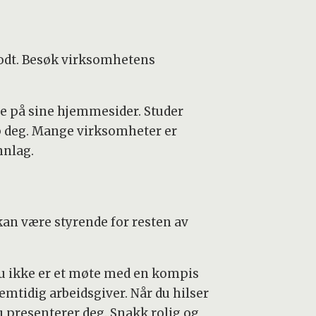
g godt. Besøk virksomhetens
re på sine hjemmesider. Studer
pp deg. Mange virksomheter er
nnlag.
 kan være styrende for resten av
vju ikke er et møte med en kompis
emtidig arbeidsgiver. Når du hilser
u presenterer deg. Snakk rolig og