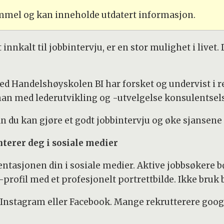
ammel og kan inneholde utdatert informasjon.
nnkalt til jobbintervju, er en stor mulighet i livet
ved Handelshøyskolen BI har forsket og undervist i r
 han med lederutvikling og -utvelgelse konsulentsel
 du kan gjøre et godt jobbintervju og øke sjansene d
nterer deg i sosiale medier
sentasjonen din i sosiale medier. Aktive jobbsøkere 
ofil med et profesjonelt portrettbilde. Ikke bruk bil
å Instagram eller Facebook. Mange rekrutterere googl