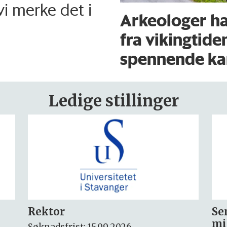
 vi merke det i
Arkeologer ha
fra vikingtide
spennende kan
Ledige stillinger
Seniorforsker innen
Fo
miljøkjemi og arktisk miljø
ny