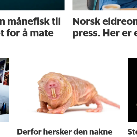
 månefisk til
Norsk eldreo
t for å mate
press. Her er 
Derfor hersker den nakne
St