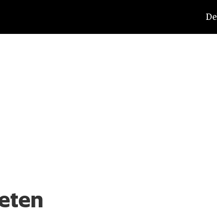
De
eten