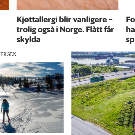
Kjøttallergi blir vanligere –
Fo
trolig også i Norge. Flått får
ha
skylda
sp
BERGEN