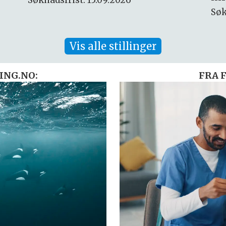
Søknadsfrist: 30.08.2026
Søk
Vis alle stillinger
ING.NO:
FRA 