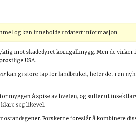
ammel og kan inneholde utdatert informasjon.
ktig mot skadedyret korngallmygg. Men de virker ik
ørøstlige USA.
tor
kan gi store tap for landbruket, heter det i en ny
for myggen å spise av hveten, og sulter ut insektla
klare seg likevel.
l mostandsgener. Forskerne foreslår å kombinere di