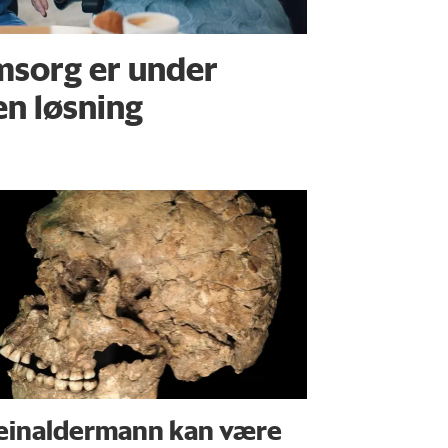
msorg er under
en løsning
einaldermann kan være