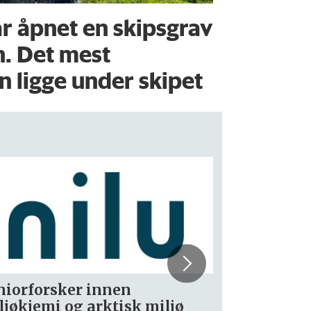
r åpnet en skipsgrav
n. Det mest
 ligge under skipet
rskning.no søker
PhD Fello
hetsjournalist – fast
Communic