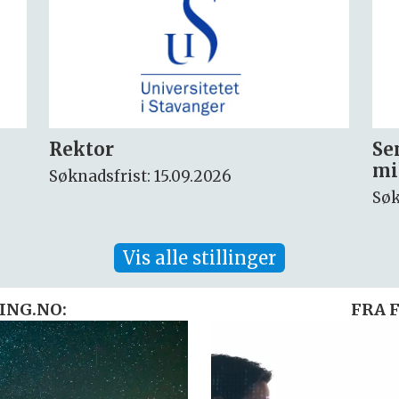
Seniorforsker innen
Fo
miljøkjemi og arktisk miljø
ny
Søknadsfrist: 30.08.2026
Søk
Vis alle stillinger
ING.NO:
FRA 