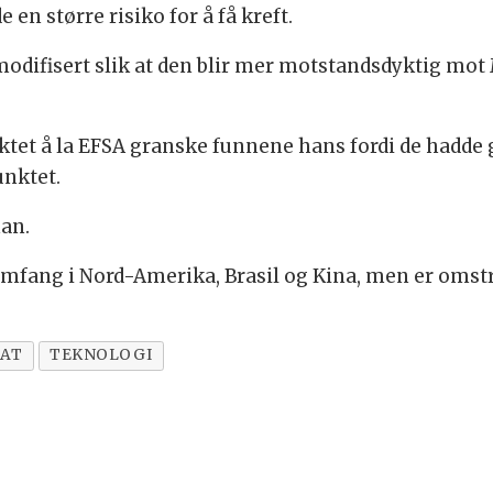
n større risiko for å få kreft.
modifisert slik at den blir mer motstandsdyktig m
ktet å la EFSA granske funnene hans fordi de hadde 
nktet.
han.
omfang i Nord-Amerika, Brasil og Kina, men er omstr
MAT
TEKNOLOGI