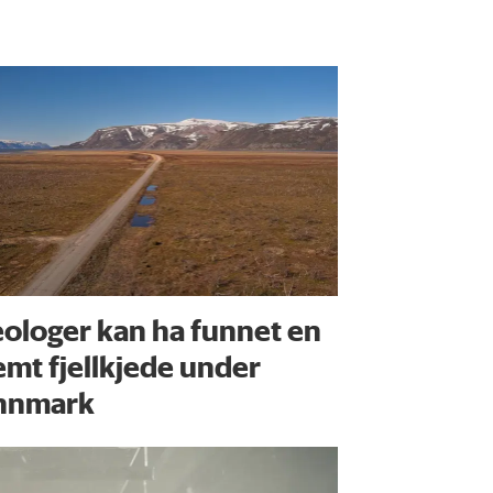
ologer kan ha funnet en
emt fjellkjede under
nnmark