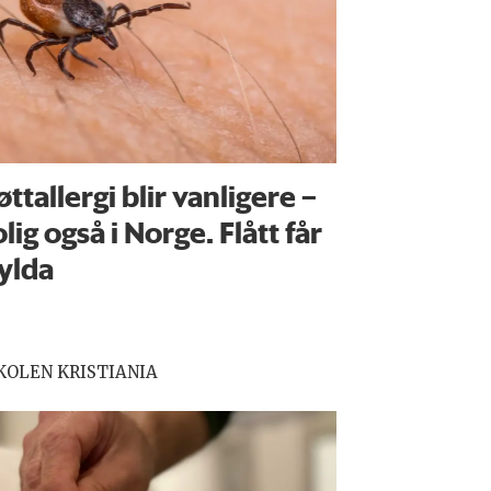
øttallergi blir vanligere –
olig også i Norge. Flått får
ylda
OLEN KRISTIANIA