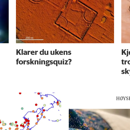
Klarer du ukens
Kj
forskningsquiz?
tr
sk
HØYSK