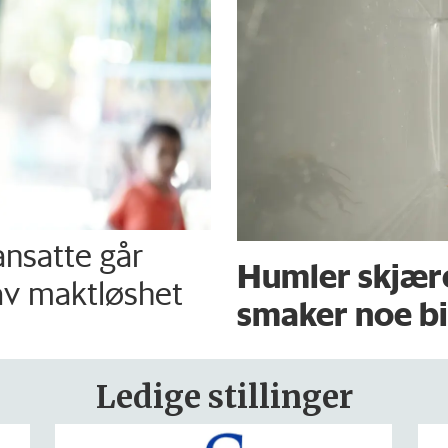
nsatte går
Humler skjære
av maktløshet
smaker noe bi
Ledige stillinger