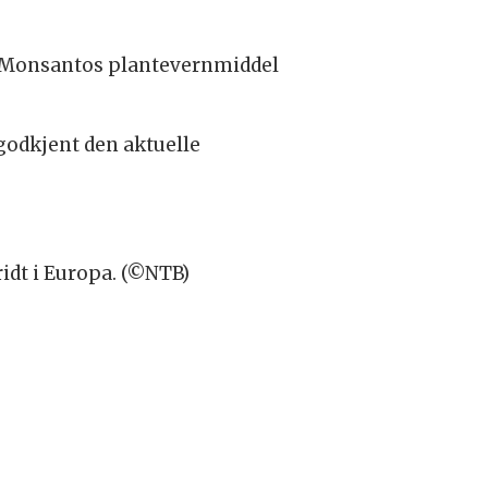
ot Monsantos plantevernmiddel
godkjent den aktuelle
idt i Europa. (©NTB)