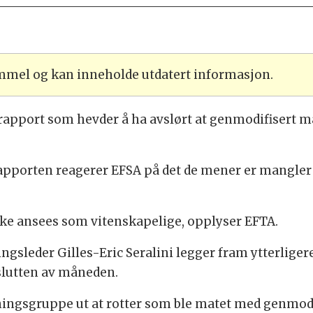
ammel og kan inneholde utdatert informasjon.
apport som hevder å ha avslørt at genmodifisert mai
rapporten reagerer EFSA på det de mener er mangler
kke ansees som vitenskapelige, opplyser EFTA.
ingsleder Gilles-Eric Seralini legger fram ytterlige
 slutten av måneden.
ningsgruppe ut at rotter som ble matet med genmod