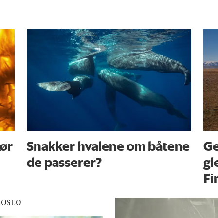
før
Snakker hvalene om båtene
Ge
de passerer?
gl
Fi
 OSLO