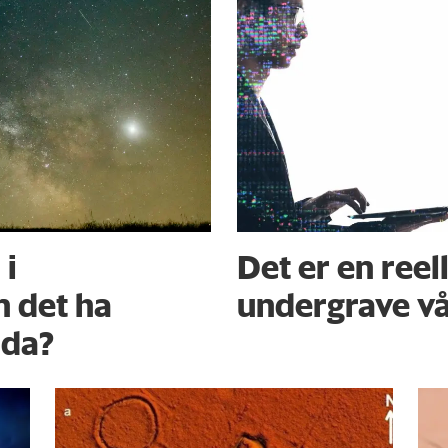
 i
Det er en reell
 det ha
undergrave v
orda?