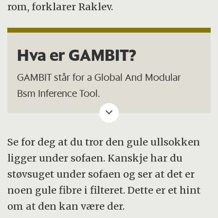
rom, forklarer Raklev.
Hva er GAMBIT?
GAMBIT står for a Global And Modular
Bsm Inference Tool.
GAMBIT tar en teori og sammenlikner den
med alle data som er tilgjengelige. Deretter
Se for deg at du tror den gule ullsokken
sier den noe om hvor godt dataene og
ligger under sofaen. Kanskje har du
teorien passer sammen. Det kan gi en idé
støvsuget under sofaen og ser at det er
om hvilke data eller teorier, forskerne bør
noen gule fibre i filteret. Dette er et hint
se mer på, og dermed snevre inn søket.
om at den kan være der.
Denne maskinen eller metoden, kan brukes