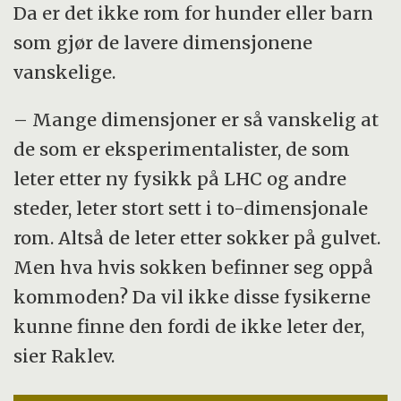
slik som kvarker og gluoner. I 2012 fant
Da er det ikke rom for hunder eller barn
forskerne beviser for eksistensen av Higgs-
som gjør de lavere dimensjonene
partikkelen. LHC blir brukt til å lete etter og
vanskelige.
forstå verdens minste byggesteiner.
– Mange dimensjoner er så vanskelig at
de som er eksperimentalister, de som
leter etter ny fysikk på LHC og andre
steder, leter stort sett i to-dimensjonale
rom. Altså de leter etter sokker på gulvet.
Men hva hvis sokken befinner seg oppå
kommoden? Da vil ikke disse fysikerne
kunne finne den fordi de ikke leter der,
sier Raklev.