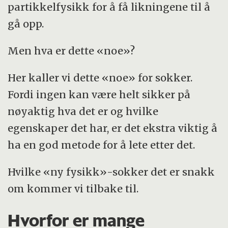
partikkelfysikk for å få likningene til å
Verktøyet, kalt GAMBIT, kan anvendes
gå opp.
på alt fra å forstå mørk materie til å
Men hva er dette «noe»?
modellere sykdomsspredning under
pandemier.
Her kaller vi dette «noe» for sokker.
Dette verktøyet kan også brukes til å
Fordi ingen kan være helt sikker på
optimalisere modeller for
nøyaktig hva det er og hvilke
sykdomsspredning, som vist i
egenskaper det har, er det ekstra viktig å
samarbeid med Folkehelseinstituttet.
ha en god metode for å lete etter det.
Oppsummeringen er generert av Labrador
Hvilke «ny fysikk»-sokker det er snakk
AI, men gjennomlest av en journalist.
om kommer vi tilbake til.
Hvorfor er mange