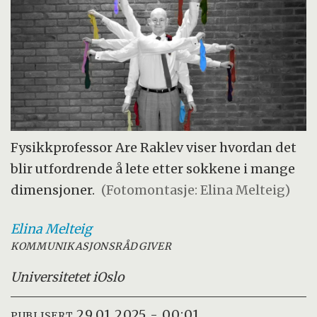
Fysikkprofessor Are Raklev viser hvordan det
blir utfordrende å lete etter sokkene i mange
dimensjoner.
(Fotomontasje: Elina Melteig)
Elina
Melteig
KOMMUNIKASJONSRÅDGIVER
Universitetet i
Oslo
29.01.2025 - 00:01
PUBLISERT