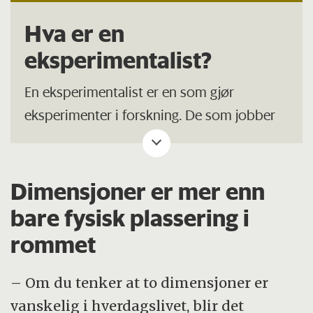
Hva er en
eksperimentalist?
En eksperimentalist er en som gjør
eksperimenter i forskning. De som jobber
med teori (teoretikerne) kommer opp med
nye modeller og regner ut egenskapene,
slik at eksperimentalistene så kan prøve å
Dimensjoner er mer enn
gjøre målinger som understøtter eller
bare fysisk plassering i
motbevise teorien.
rommet
– Om du tenker at to dimensjoner er
vanskelig i hverdagslivet, blir det