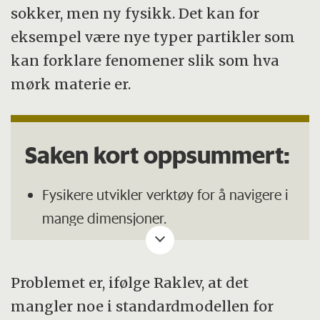
sokker, men ny fysikk. Det kan for
eksempel være nye typer partikler som
kan forklare fenomener slik som hva
mørk materie er.
Saken kort oppsummert:
Fysikere utvikler verktøy for å navigere i
mange dimensjoner.
Forskere ved Universitetet i Oslo har
utviklet en «sokkefinnemaskin» for å
Problemet er, ifølge Raklev, at det
finne de beste modellene innen
mangler noe i standardmodellen for
partikkelfysikk og andre felt.