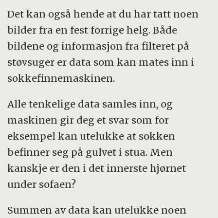
på alle fenomener der det finnes ulike
Det kan også hende at du har tatt noen
teorier og store mengder data.
bilder fra en fest forrige helg. Både
bildene og informasjon fra filteret på
I dag er om lag 70 forskere fra hele verden
støvsuger er data som kan mates inn i
tilknyttet GAMBIT-prosjektet. Seks av dem
sokkefinnemaskinen.
jobber ved Universitetet i Oslo.
Alle tenkelige data samles inn, og
Les mer om GAMBIT på deres nettsider her
maskinen gir deg et svar som for
(engelsk).
eksempel kan utelukke at sokken
befinner seg på gulvet i stua. Men
kanskje er den i det innerste hjørnet
under sofaen?
Summen av data kan utelukke noen