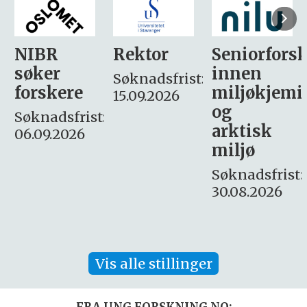
Rektor
Seniorforsker
Forskning.
innen
søker
Søknadsfrist:
miljøkjemi
nyhetsjour
15.09.2026
og
– fast
:
arktisk
Søknadsfrist:
miljø
16. august.
Søknadsfrist:
30.08.2026
Vis alle stillinger