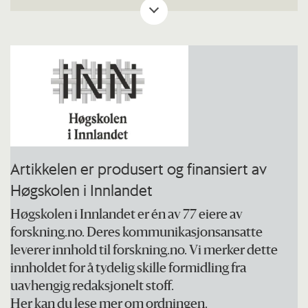
leverandør ordner med både transport
og overnatting
Det var den danske presten Ejlif
Krogager, «Tjæreborgpresten», som var
først ute i Skandinavia med å arrangere
pakketurer.
Den første pakketuren med norsk
Artikkelen er produsert og finansiert av
charterfly ble arrangert av Erik Myhres
Høgskolen i Innlandet
Reisebyrå i samarbeid med Norrønafly.
Høgskolen i Innlandet er én av 77 eiere av
Første tur startet fra Fornebu sommeren
forskning.no. Deres kommunikasjonsansatte
leverer innhold til forskning.no. Vi merker dette
1959.
innholdet for å tydelig skille formidling fra
Det året ble det transportert om lag 400
uavhengig redaksjonelt stoff.
passasjerer fra Norge.
Her kan du lese mer om ordningen.