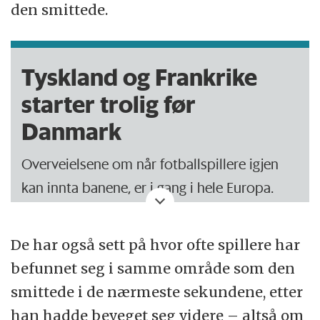
den smittede.
Tyskland og Frankrike
starter trolig før
Danmark
Overveielsene om når fotballspillere igjen
kan innta banene, er i gang i hele Europa.
Hva gjør man hvis en spiller tester positivt?
De har også sett på hvor ofte spillere har
Må laget i karantene? Må ligaen stoppe
befunnet seg i samme område som den
igjen? Hva hvis for eksempel en trener blir
smittede i de nærmeste sekundene, etter
smittet?
han hadde beveget seg videre – altså om