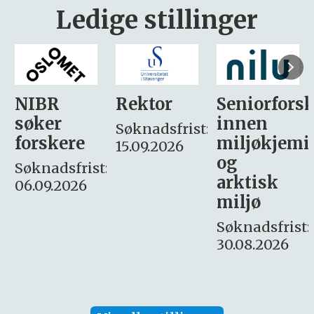
Ledige stillinger
Rektor
Seniorforsker
Forskning.
innen
søker
Søknadsfrist:
miljøkjemi
nyhetsjour
15.09.2026
og
– fast
:
arktisk
Søknadsfrist:
miljø
16. august.
Søknadsfrist:
30.08.2026