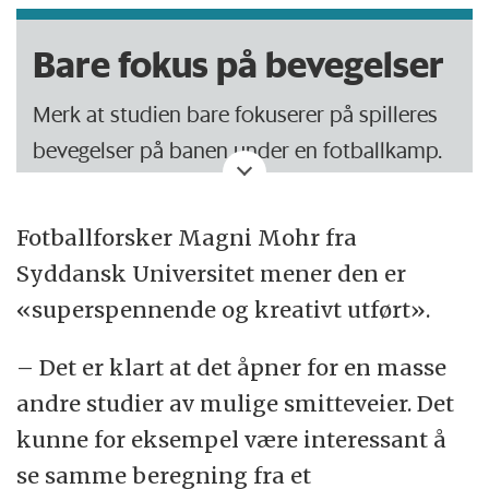
Bare fokus på bevegelser
Merk at studien bare fokuserer på spilleres
bevegelser på banen under en fotballkamp.
Dermed er utelatt alle andre faktorer, om
Fotballforsker Magni Mohr fra
det så er trenere, hjelpepersonale, tilskuere,
Syddansk Universitet mener den er
toalettforhold, tv-overføringer, risikoen på å
«superspennende og kreativt utført».
berøre ballen med hendene ved innkast eller
andre omstendigheter som kunne påvirke
– Det er klart at det åpner for en masse
smittespredning i forbindelse med en
andre studier av mulige smitteveier. Det
fotballkamp.
kunne for eksempel være interessant å
se samme beregning fra et