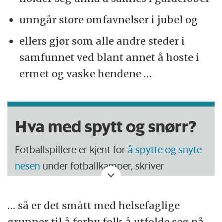
unngår store omfavnelser i jubel og
ellers gjør som alle andre steder i
samfunnet ved blant annet å hoste i
ermet og vaske hendene …
Hva med spytt og snørr?
Fotballspillere er kjent for
å spytte og snyte
nesen
under fotballkamper, skriver
videnskab.dk.
… så er det smått med helsefaglige
Ettersom virus sprer seg gjennom blant
grunner til å forby folk å utfolde seg på