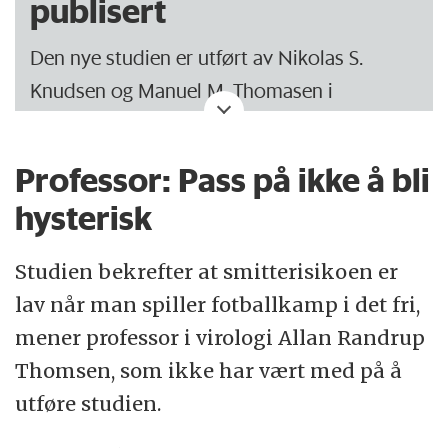
publisert
Den nye studien er utført av Nikolas S.
Knudsen og Manuel M. Thomasen i
samarbeid med førsteamanuensis Thomas
Bull Andersen fra Institut for Folkesundhed
Professor: Pass på ikke å bli
– Idrett ved Aarhus Universitet.
hysterisk
Studien bekrefter at smitterisikoen er
lav når man spiller fotballkamp i det fri,
mener professor i virologi Allan Randrup
Thomsen, som ikke har vært med på å
utføre studien.