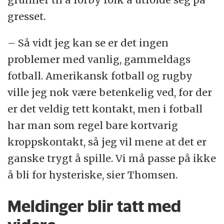
annet dråper, kunne det ifølge Allan
gresset.
Randrup Thomsen godt være en ekstra
smittevei hvis man er uheldig. Han
– Så vidt jeg kan se er det ingen
oppfordrer derfor om at man gjør som
problemer med vanlig, gammeldags
andre steder og la være å spytte og snyte
fotball. Amerikansk fotball og rugby
seg på banen.
ville jeg nok være betenkelig ved, for der
er det veldig tett kontakt, men i fotball
– Kanskje dommerne skulle gi advarsler hvis
har man som regel bare kortvarig
de ser det, sier han.
kroppskontakt, så jeg vil mene at det er
ganske trygt å spille. Vi må passe på ikke
å bli for hysteriske, sier Thomsen.
Meldinger blir tatt med