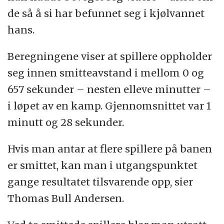
I Danmark er håpet hos Divisionsforeningen
de så å si har befunnet seg i kjølvannet
å starte opp profesjonell fotball igjen 24.
hans.
eller 31. mai.
Beregningene viser at spillere oppholder
Ifølge DR
starter man fotball i Tyskland 9.
seg innen smitteavstand i mellom 0 og
mai, men spillere skal overvåkes og testes.
657 sekunder – nesten elleve minutter –
Spillerne skal kanskje ha på seg masker.
i løpet av en kamp. Gjennomsnittet var 1
minutt og 28 sekunder.
I Frankrike er det
ifølge DR
planen å spille
fotball igjen fra 11. mai ved hjelp av
Hvis man antar at flere spillere på banen
overvåking og tester.
er smittet, kan man i utgangspunktet
gange resultatet tilsvarende opp, sier
I England håper man
ifølge BBC
på omstart
Thomas Bull Andersen.
8. juni, mens Italia
ifølge La Gazzetta
håper
på trening igjen fra 18. mai.