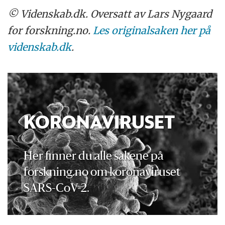
© Videnskab.dk. Oversatt av Lars Nygaard
for forskning.no.
Les originalsaken her på
videnskab.dk
.
KORONAVIRUSET
Her finner du alle sakene på
forskning.no om koronaviruset
SARS-CoV-2.