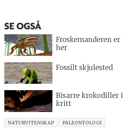
SE OGSÅ
Froskemanderen er
her
Fossilt skjulested
Bisarre krokodiller i
kritt
NATURVITENSKAP
PALEONTOLOGI