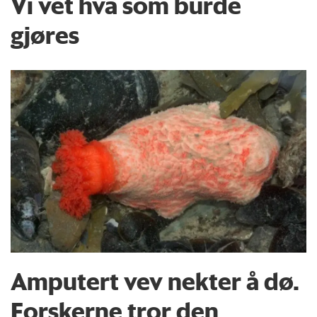
Vi vet hva som burde
gjøres
Amputert vev nekter å dø.
Forskerne tror den