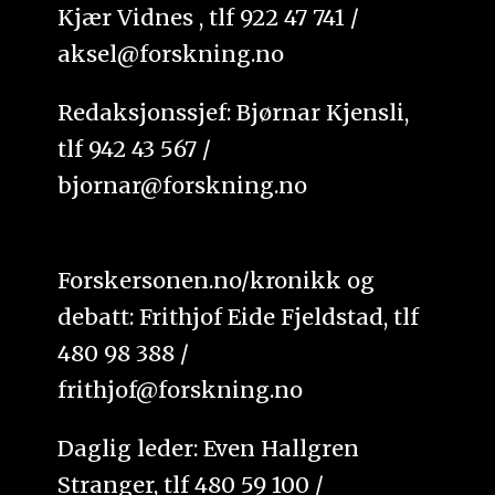
Kjær Vidnes , tlf 922 47 741 /
aksel@forskning.no
Redaksjonssjef: Bjørnar Kjensli,
tlf 942 43 567 /
bjornar@forskning.no
Forskersonen.no/kronikk og
debatt: Frithjof Eide Fjeldstad, tlf
480 98 388 /
frithjof@forskning.no
Daglig leder: Even Hallgren
Stranger, tlf 480 59 100 /