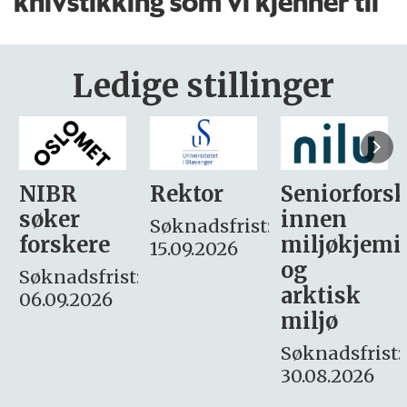
knivstikking som vi kjenner til
Ledige stillinger
Rektor
Seniorforsker
Forskning.
innen
søker
Søknadsfrist:
miljøkjemi
nyhetsjour
15.09.2026
og
– fast
:
arktisk
Søknadsfrist:
miljø
16. august.
Søknadsfrist:
30.08.2026