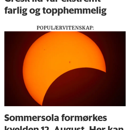
farlig og topphemmelig
POPULÆRVITENSKAP:
Sommersola formørkes
kvelden 12. August. Her kan