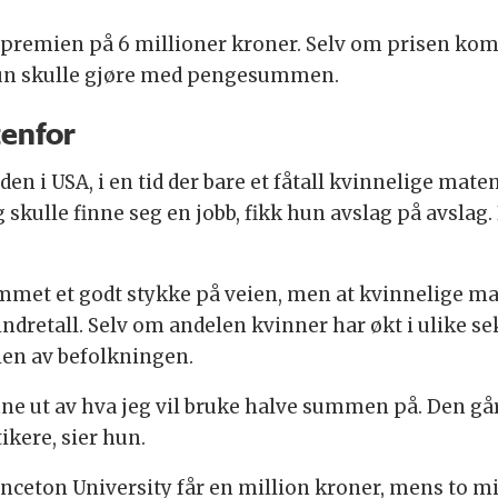
epremien på 6 millioner kroner. Selv om prisen kom
 hun skulle gjøre med pengesummen.
tenfor
en i USA, i en tid der bare et fåtall kvinnelige mat
 skulle finne seg en jobb, fikk hun avslag på avslag.
ommet et godt stykke på veien, men at kvinnelige 
dretall. Selv om andelen kvinner har økt i ulike sekt
len av befolkningen.
inne ut av hva jeg vil bruke halve summen på. Den gå
kere, sier hun.
inceton University får en million kroner, mens to mi