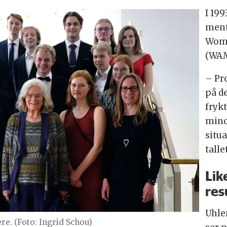
I 199
ment
Wome
(WAM
– Pr
på de
fryk
mino
situ
talle
Lik
res
Uhle
. (Foto: Ingrid Schou)