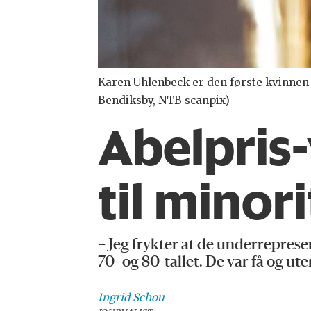
Karen Uhlenbeck er den første kvinnen s
Bendiksby, NTB scanpix)
Abelpris-
til mino
– Jeg frykter at de underrepres
70- og 80-tallet. De var få og ut
Ingrid
Schou