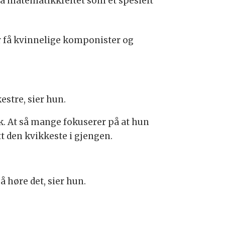
på matematikkfeltet som et spesielt
ar få kvinnelige komponister og
estre, sier hun.
k. At så mange fokuserer på at hun
tt den kvikkeste i gjengen.
å høre det, sier hun.