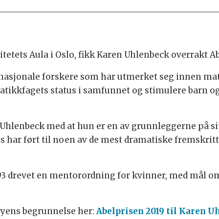
rsitetets Aula i Oslo, fikk Karen Uhlenbeck overrakt 
ternasjonale forskere som har utmerket seg innen mat
tikkfagets status i samfunnet og stimulere barn og u
 Uhlenbeck med at hun er en av grunnleggerne på si
s har ført til noen av de mest dramatiske fremskrit
93 drevet en mentorordning for kvinner, med mål om 
ryens begrunnelse her:
Abelprisen 2019 til Karen U