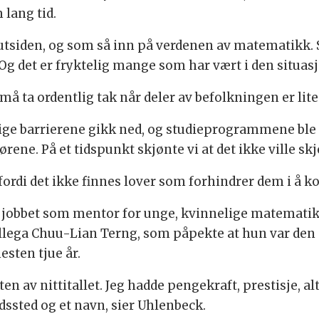
lang tid.
på utsiden, og som så inn på verdenen av matematikk
. Og det er fryktelig mange som har vært i den situas
i må ta ordentlig tak når deler av befolkningen er lit
ige barrierene gikk ned, og studieprogrammene ble åp
ene. På et tidspunkt skjønte vi at det ikke ville skje
ordi det ikke finnes lover som forhindrer dem i å 
 jobbet som mentor for unge, kvinnelige matematiker
llega Chuu-Lian Terng, som påpekte at hun var den s
esten tjue år.
ten av nittitallet. Jeg hadde pengekraft, prestisje, al
dssted og et navn, sier Uhlenbeck.