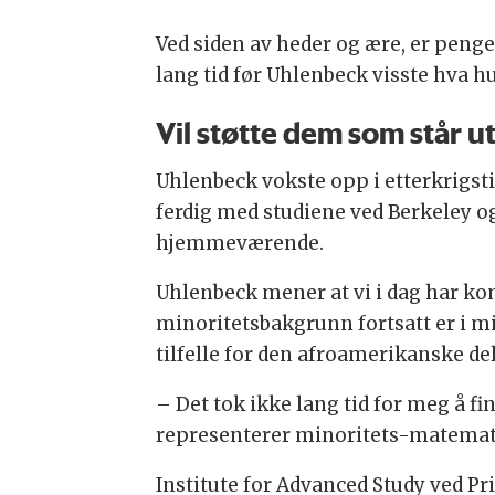
Ved siden av heder og ære, er peng
lang tid før Uhlenbeck visste hva
Vil støtte dem som står u
Uhlenbeck vokste opp i etterkrigstid
ferdig med studiene ved Berkeley og
hjemmeværende.
Uhlenbeck mener at vi i dag har k
minoritetsbakgrunn fortsatt er i min
tilfelle for den afroamerikanske de
– Det tok ikke lang tid for meg å f
representerer minoritets-matemati
Institute for Advanced Study ved Pr