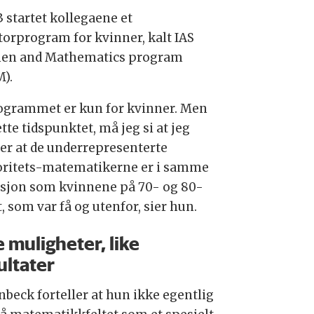
3 startet kollegaene et
orprogram for kvinner, kalt IAS
n and Mathematics program
).
ogrammet er kun for kvinner. Men
tte tidspunktet, må jeg si at jeg
ter at de underrepresenterte
ritets-matematikerne er i samme
asjon som kvinnene på 70- og 80-
t, som var få og utenfor, sier hun.
e muligheter, like
ultater
nbeck forteller at hun ikke egentlig