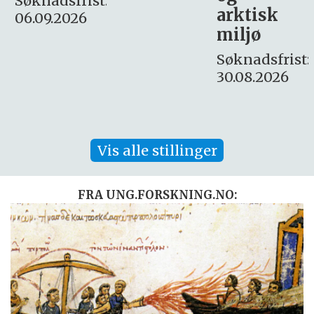
:
arktisk
Søknadsfrist:
miljø
16. august.
Søknadsfrist:
30.08.2026
Vis alle stillinger
FRA UNG.FORSKNING.NO: