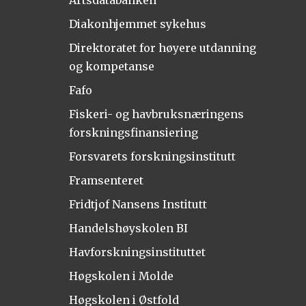
Artsdatabanken
Diakonhjemmet sykehus
Direktoratet for høyere utdanning
og kompetanse
Fafo
Fiskeri- og havbruksnæringens
forskningsfinansiering
Forsvarets forskningsinstitutt
Framsenteret
Fridtjof Nansens Institutt
Handelshøyskolen BI
Havforskningsinstituttet
Høgskolen i Molde
Høgskolen i Østfold