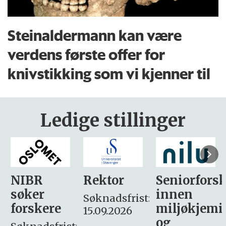
Steinaldermann kan være
verdens første offer for
knivstikking som vi kjenner til
Ledige stillinger
Rektor
Seniorforsker
Forskning.
innen
søker
Søknadsfrist:
miljøkjemi
nyhetsjour
15.09.2026
og
– fast