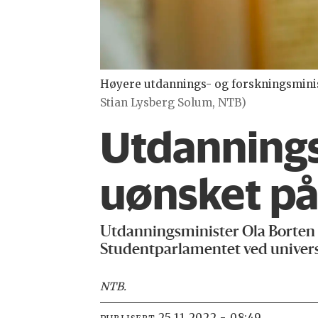
Høyere utdannings- og forskningsminist
Stian Lysberg Solum, NTB)
Utdannings
uønsket på 
Utdanningsminister Ola Borten M
Studentparlamentet ved univers
NTB
.
25.11.2022 - 08:49