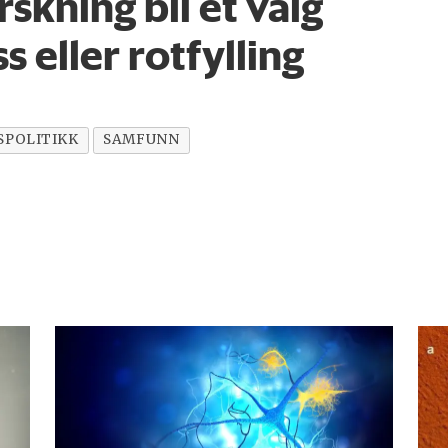
rskning bli et valg
 eller rotfylling
SPOLITIKK
SAMFUNN