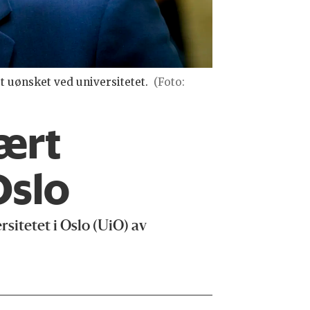
 uønsket ved universitetet.
(Foto:
lært
Oslo
itetet i Oslo (UiO) av