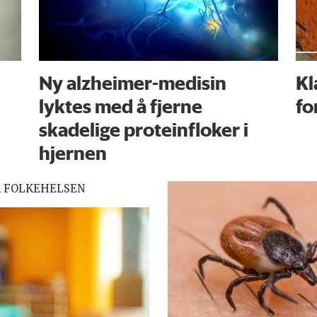
Ny alzheimer-medisin
Kl
lyktes med å fjerne
fo
skadelige proteinfloker i
hjernen
R FOLKEHELSEN