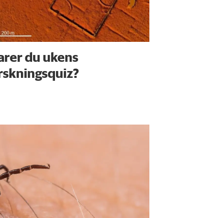
arer du ukens
rskningsquiz?