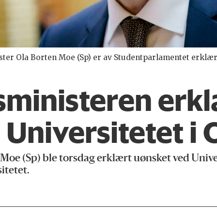
er Ola Borten Moe (Sp) er av Studentparlamentet erklært
­ministeren erk
Universitetet i 
oe (Sp) ble torsdag erklært uønsket ved Univers
itetet.