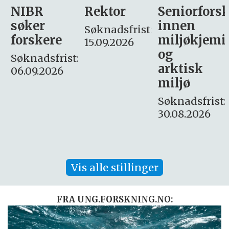
Rektor
Seniorforsker
Forskning.
innen
søker
Søknadsfrist:
miljøkjemi
nyhetsjour
15.09.2026
og
– fast
:
arktisk
Søknadsfrist:
miljø
16. august.
Søknadsfrist:
30.08.2026
Vis alle stillinger
FRA UNG.FORSKNING.NO: