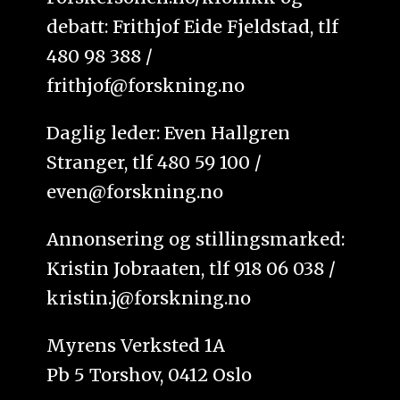
debatt: Frithjof Eide Fjeldstad, tlf
480 98 388 /
frithjof@forskning.no
Daglig leder: Even Hallgren
Stranger, tlf 480 59 100 /
even@forskning.no
Annonsering og stillingsmarked:
Kristin Jobraaten, tlf 918 06 038 /
kristin.j@forskning.no
Myrens Verksted 1A
Pb 5 Torshov, 0412 Oslo