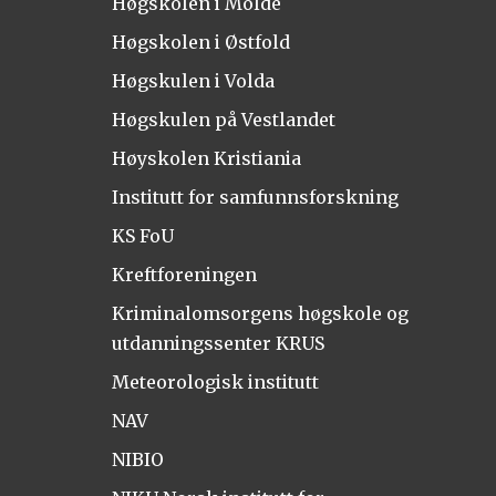
Høgskolen i Molde
Høgskolen i Østfold
Høgskulen i Volda
Høgskulen på Vestlandet
Høyskolen Kristiania
Institutt for samfunnsforskning
KS FoU
Kreftforeningen
Kriminalomsorgens høgskole og
utdanningssenter KRUS
Meteorologisk institutt
NAV
NIBIO