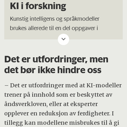
KI i forskning
Kunstig intelligens og språkmodeller
brukes allerede til en del oppgaver i
forskning. Det finnes automatiske
laboratorier hvor en språkmodell kan
assistere i flere oppgaver.
Det er utfordringer, men
det bør ikke hindre oss
De er også brukt til katalyse, data-mining,
molekyl- og materialdesign, utforske antall
– Det er utfordringer med at KI-modeller
mulige kombinasjoner av stoffer, organisk
trener på innhold som er beskyttet av
syntese, optimering av egenskaper,
åndsverkloven, eller at eksperter
undervisning og kritisk tenkning.
opplever en reduksjon av ferdigheter. I
tillegg kan modellene misbrukes til å gi