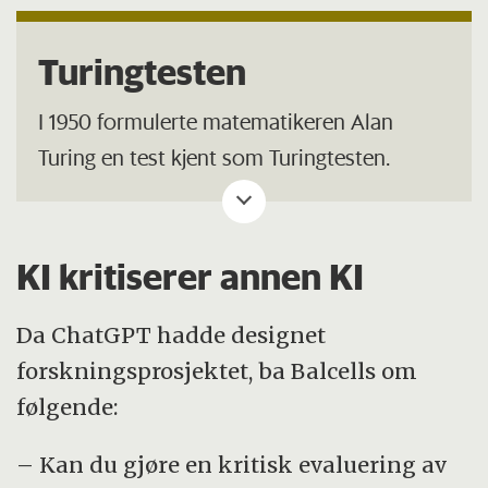
Turingtesten
I 1950 formulerte matematikeren Alan
Turing en test kjent som Turingtesten.
Testen skal se om en maskin kan imitere
menneskelig tenkeevne, altså være så lik et
KI kritiserer annen KI
menneske at et menneske ikke klarer å
skille mellom hvem som er menneske og
Da ChatGPT hadde designet
hvem som er maskin i testen.
forskningsprosjektet, ba Balcells om
følgende:
Referanse: Store norske leksikon
– Kan du gjøre en kritisk evaluering av