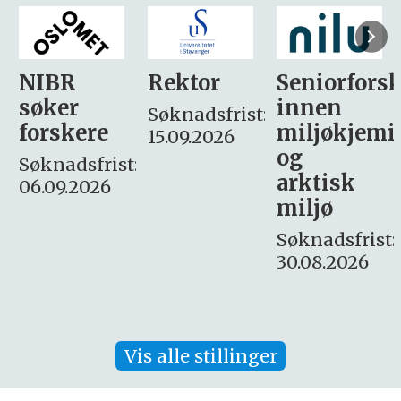
Rektor
Seniorforsker
Forskning.
innen
søker
Søknadsfrist:
miljøkjemi
nyhetsjour
15.09.2026
og
– fast
:
arktisk
Søknadsfrist:
miljø
16. august.
Søknadsfrist:
30.08.2026
Vis alle stillinger