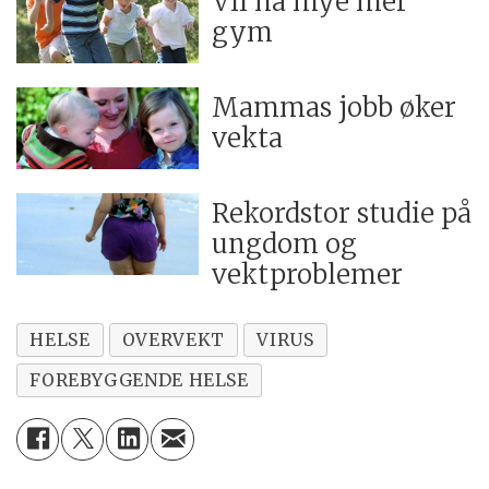
Vil ha mye mer
gym
Mammas jobb øker
vekta
Rekordstor studie på
ungdom og
vektproblemer
HELSE
OVERVEKT
VIRUS
FOREBYGGENDE HELSE