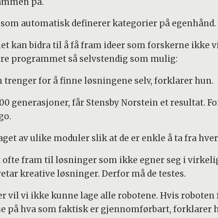
sammen på.
e som automatisk definerer kategorier på egenhånd.
kan bidra til å få fram ideer som forskerne ikke vi
øre programmet så selvstendig som mulig:
 trenger for å finne løsningene selv, forklarer hun.
0 generasjoner, får Stensby Norstein et resultat. For
go.
aget av ulike moduler slik at de er enkle å ta fra hv
te fram til løsninger som ikke egner seg i virkel
etar kreative løsninger. Derfor må de testes.
 vil vi ikke kunne lage alle robotene. Hvis roboten 
t se på hva som faktisk er gjennomførbart, forklarer 