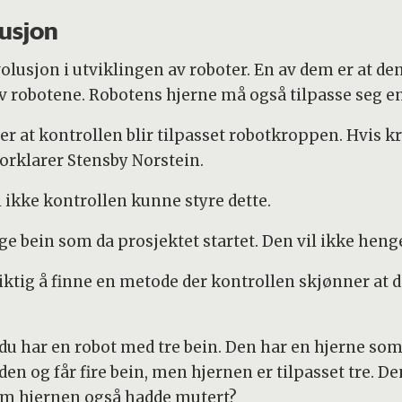
lusjon
olusjon i utviklingen av roboter. En av dem er at de
obotene. Robotens hjerne må også tilpasse seg en
r at kontrollen blir tilpasset robotkroppen. Hvis kr
forklarer Stensby Norstein.
l ikke kontrollen kunne styre dette.
ge bein som da prosjektet startet. Den vil ikke hen
viktig å finne en metode der kontrollen skjønner at 
t du har en robot med tre bein. Den har en hjerne som
n og får fire bein, men hjernen er tilpasset tre. De
om hjernen også hadde mutert?