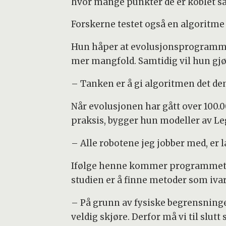
hvor mange punkter de er koblet 
Forskerne testet også en algoritm
Hun håper at evolusjonsprogrammet 
mer mangfold. Samtidig vil hun gj
– Tanken er å gi algoritmen det den
Når evolusjonen har gått over 100.00
praksis, bygger hun modeller av Le
– Alle robotene jeg jobber med, er l
Ifølge henne kommer programmet of
studien er å finne metoder som ivar
– På grunn av fysiske begrensninger
veldig skjøre. Derfor må vi til slut