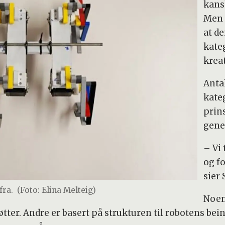
kans
Men 
at de
kateg
kreat
Anta
kateg
prin
gene
– Vi 
og f
sier
fra.
(Foto: Elina Melteig)
Noen
tter. Andre er basert på strukturen til robotens bein