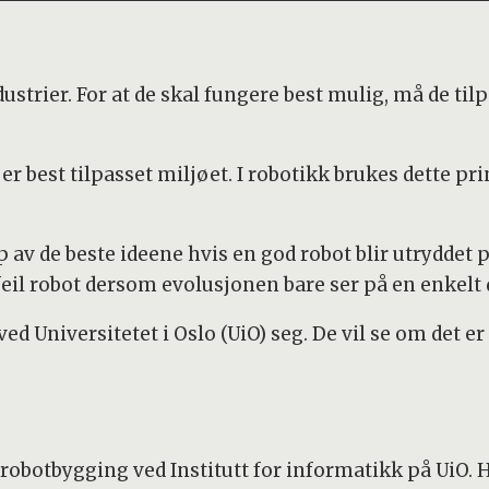
industrier. For at de skal fungere best mulig, må de t
r best tilpasset miljøet. I robotikk brukes dette pri
p av de beste ideene hvis en god robot blir utryddet p
eil robot dersom evolusjonen bare ser på en enkelt d
ed Universitetet i Oslo (UiO) seg. De vil se om det e
obotbygging ved Institutt for informatikk på UiO.