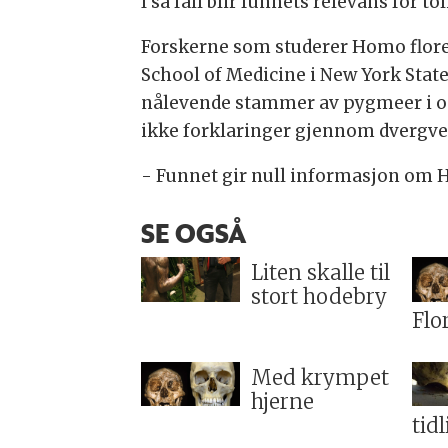
I så fall blir funnets relevans for
Forskerne som studerer Homo floresi
School of Medicine i New York State 
nålevende stammer av pygmeer i omr
ikke forklaringer gjennom dvergvek
- Funnet gir null informasjon om H
SE OGSÅ
Liten skalle til
stort hodebry
Flo
Med krympet
hjerne
tid