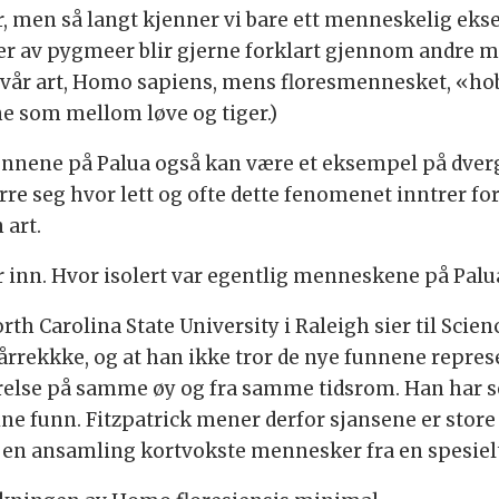
r, men så langt kjenner vi bare ett menneskelig ek
r av pygmeer blir gjerne forklart gjennom andre me
 vår art, Homo sapiens, mens floresmennesket, «ho
e som mellom løve og tiger.)
funnene på Palua også kan være et eksempel på dverg
ørre seg hvor lett og ofte dette fenomenet inntrer f
 art.
 inn. Hvor isolert var egentlig menneskene på Palua,
th Carolina State University i Raleigh sier til Scien
årrekkke, og at han ikke tror de nye funnene repres
else på samme øy og fra samme tidsrom. Han har sel
ne funn. Fitzpatrick mener derfor sjansene er store 
, en ansamling kortvokste mennesker fra en spesielt