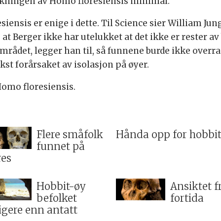
 tolkningen av Homo floresiensis minimal.
ensis er enige i dette. Til Science sier William Jun
at Berger ikke har utelukket at det ikke er rester av
ådet, legger han til, så funnene burde ikke overra
st forårsaket av isolasjon på øyer.
omo floresiensis.
Flere småfolk
Hånda opp for hobbi
funnet på
res
Hobbit-øy
Ansiktet f
befolket
fortida
ligere enn antatt