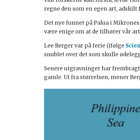
vidt forskerne kan forstå, levde Hom
regne den som en egen art, adskilt
Det nye funnet på Palua i Mikrones
være enige om at de tilhører vår ar
Lee Berger var på ferie (ifølge
Scie
snublet over det som skulle ødeleg
Senere utgravninger har frembragt
gamle. Ut fra størrelsen, mener Ber