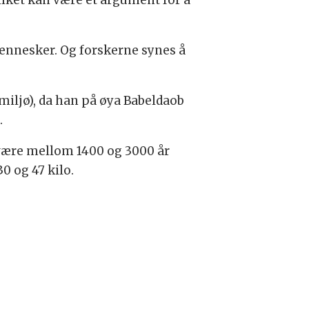
vilket kan være et argument for å
mennesker. Og forskerne synes å
 miljø), da han på øya Babeldaob
.
 være mellom 1400 og 3000 år
0 og 47 kilo.