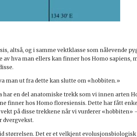
sis, altså, og i samme vektklasse som nålevende p
e av hva man ellers kan finner hos Homo sapiens, m
disse.
man ut fra dette kan slutte om «hobbiten.»
a har en del anatomiske trekk som vi innen arten 
rne finner hos Homo floresiensis. Dette har fått en
 vekt på disse trekkene når vi vurderer «hobbiten» -
r dvergvekst.
d størrelsen. Det er et velkjent evolusjonsbiologisk