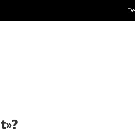
De
t»?