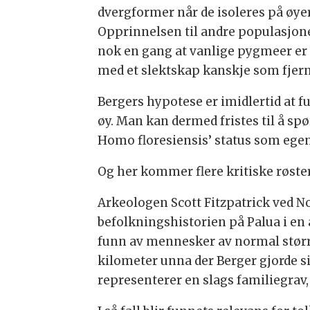
dvergformer når de isoleres på øye
Opprinnelsen til andre populasjone
nok en gang at vanlige pygmeer er
med et slektskap kanskje som fjern
Bergers hypotese er imidlertid at 
øy. Man kan dermed fristes til å sp
Homo floresiensis’ status som egen
Og her kommer flere kritiske røster
Arkeologen Scott Fitzpatrick ved Nor
befolkningshistorien på Palua i en 
funn av mennesker av normal størr
kilometer unna der Berger gjorde si
representerer en slags familiegrav