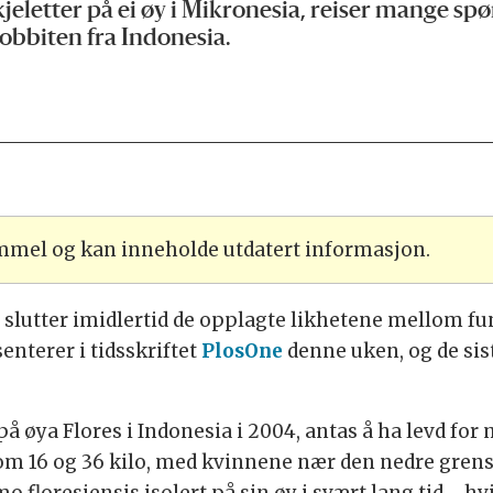
jeletter på ei øy i Mikronesia, reiser mange sp
obbiten fra Indonesia.
ammel og kan inneholde utdatert informasjon.
r slutter imidlertid de opplagte likhetene mellom f
nterer i tidsskriftet
PlosOne
denne uken, og de si
å øya Flores i Indonesia i 2004, antas å ha levd for
llom 16 og 36 kilo, med kvinnene nær den nedre gre