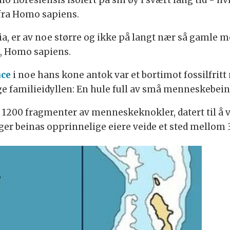
o floresiensis isolert på sin øy i svært lang tid - h
 fra Homo sapiens.
ia, er av noe større og ikke på langt nær så gamle 
t, Homo sapiens.
nce
i noe hans kone antok var et bortimot fossilfritt
ge familieidyllen: En hule full av små menneskebein
 1200 fragmenter av menneskeknokler, datert til å
ger beinas opprinnelige eiere veide et sted mellom 3