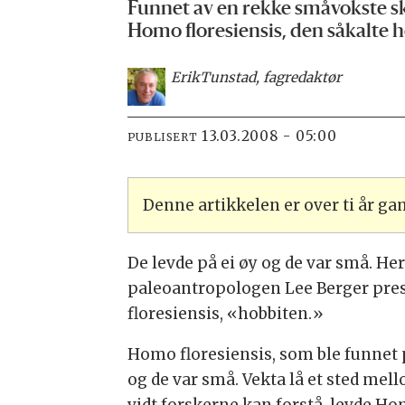
Funnet av en rekke småvokste sk
Homo floresiensis, den såkalte h
Erik
Tunstad, fagredaktør
13.03.2008 - 05:00
PUBLISERT
Denne artikkelen er over ti år g
De levde på ei øy og de var små. He
paleoantropologen Lee Berger prese
floresiensis, «hobbiten.»
Homo floresiensis, som ble funnet p
og de var små. Vekta lå et sted me