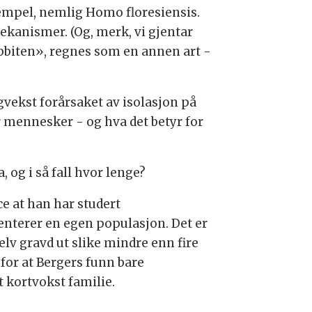
sempel, nemlig Homo floresiensis.
kanismer. (Og, merk, vi gjentar
bbiten», regnes som en annen art -
vekst forårsaket av isolasjon på
or mennesker - og hva det betyr for
 og i så fall hvor lenge?
ce at han har studert
enterer en egen populasjon. Det er
v gravd ut slike mindre enn fire
for at Bergers funn bare
 kortvokst familie.