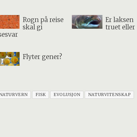
Rogn på reise
Er laksen
skal gi
truet eller 
sesvar
Flyter gener?
NATURVERN
FISK
EVOLUSJON
NATURVITENSKAP