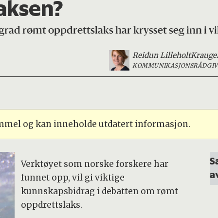
laksen?
grad rømt oppdrettslaks har krysset seg inn i vi
Reidun Lilleholt
Krauge
KOMMUNIKASJONSRÅDGIV
ammel og kan inneholde utdatert informasjon.
S
Verktøyet som norske forskere har
a
funnet opp, vil gi viktige
kunnskapsbidrag i debatten om rømt
oppdrettslaks.