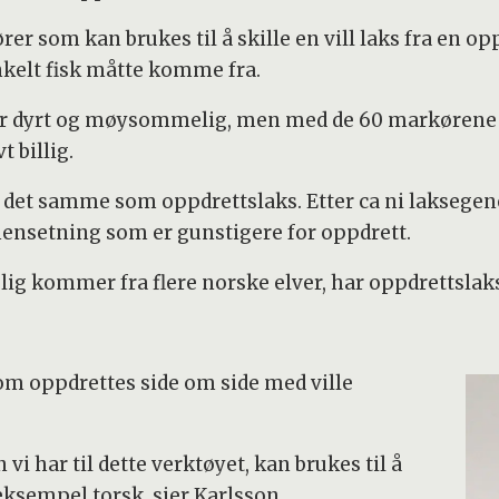
er som kan brukes til å skille en vill laks fra en op
nkelt fisk måtte komme fra.
var dyrt og møysommelig, men med de 60 markørene 
t billig.
tt det samme som oppdrettslaks. Etter ca ni laksege
nsetning som er gunstigere for oppdrett.
ig kommer fra flere norske elver, har oppdrettslaks
som oppdrettes side om side med ville
 har til dette verktøyet, kan brukes til å
 eksempel torsk, sier Karlsson.