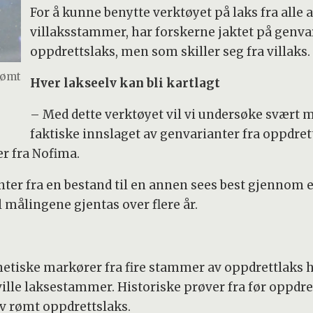
For å kunne benytte verktøyet på laks fra alle
villaksstammer, har forskerne jaktet på genva
oppdrettslaks, men som skiller seg fra villaks.
rømt
Hver lakseelv kan bli kartlagt
– Med dette verktøyet vil vi undersøke svært ma
faktiske innslaget av genvarianter fra oppdrett
r fra Nofima.
nter fra en bestand til en annen sees best gjenno
il målingene gjentas over flere år.
tiske markører fra fire stammer av oppdrettlaks hent
ille laksestammer. Historiske prøver fra før oppdret
av rømt oppdrettslaks.