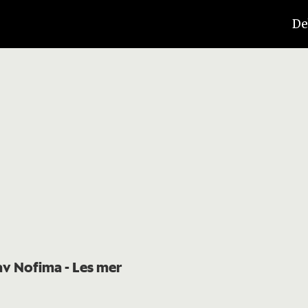
De
 av Nofima
- Les mer