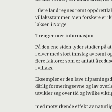
I flere land regnes rømt oppdrettla
villaksstammer. Men forskere er ikke
laksen i Norge.
Trenger mer informasjon
På den ene siden tyder studier på a
i elver med stort innslag av rømt o
flere faktorer som er antatt å redu
i villaks.
Eksempler er den lave tilpasningsdyk
dårlig formeringsevne og lav over
utvikler seg over tid og hvilke vik
med motvirkende effekt av naturlig