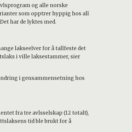
 avlsprogram og alle norske
rianter som opptrer hyppig hos all
 Det har de lyktes med.
nge lakseelver for å tallfeste det
slaks i ville laksestammer, sier
m endring i gensammensetning hos
et fra tre avlsselskap (12 totalt),
tslaksens tid ble brukt for å