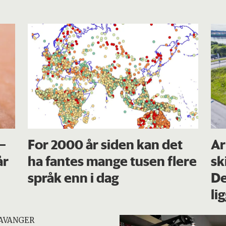
 –
For 2000 år siden kan det
Ar
år
ha fantes mange tusen flere
sk
språk enn i dag
De
li
TAVANGER