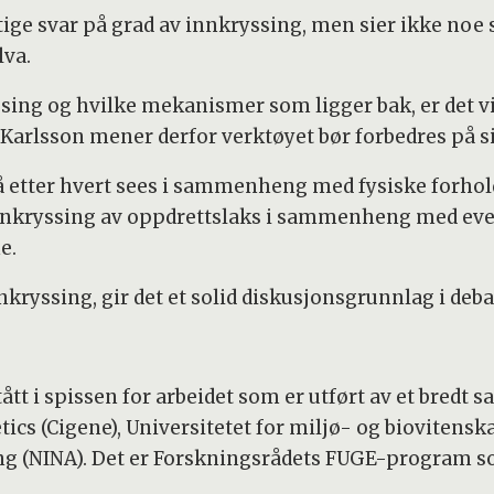
ktige svar på grad av innkryssing, men sier ikke no
lva.
ssing og hvilke mekanismer som ligger bak, er det v
arlsson mener derfor verktøyet bør forbedres på si
tter hvert sees i sammenheng med fysiske forhold i 
nnkryssing av oppdrettslaks i sammenheng med even
e.
nkryssing, gir det et solid diskusjonsgrunnlag i de
ått i spissen for arbeidet som er utført av et bredt 
tics (Cigene), Universitetet for miljø- og biovitens
ing (NINA). Det er Forskningsrådets FUGE-program s