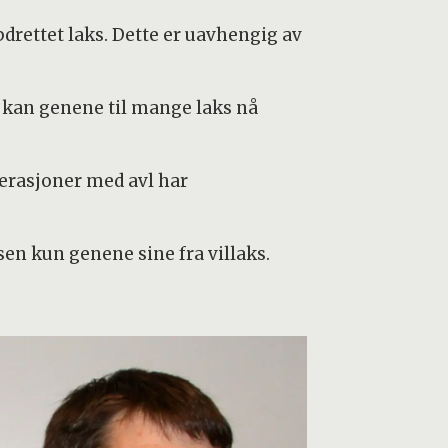
pdrettet laks. Dette er uavhengig av
kan genene til mange laks nå
nerasjoner med avl har
en kun genene sine fra villaks.