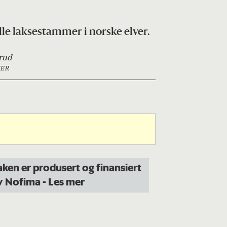
lle laksestammer i norske elver.
rud
ER
aken er produsert og finansiert
v Nofima
- Les mer