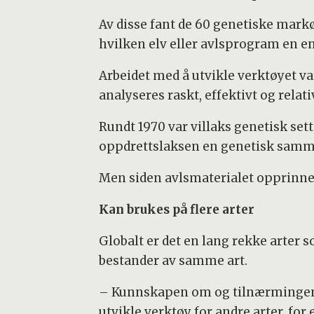
Av disse fant de 60 genetiske markør
hvilken elv eller avlsprogram en e
Arbeidet med å utvikle verktøyet 
analyseres raskt, effektivt og relativ
Rundt 1970 var villaks genetisk se
oppdrettslaksen en genetisk samme
Men siden avlsmaterialet opprinnel
Kan brukes på flere arter
Globalt er det en lang rekke arter 
bestander av samme art.
– Kunnskapen om og tilnærmingen vi
utvikle verktøy for andre arter, for