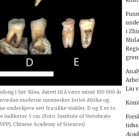
kont
Funn
under
i Zh
Mula
Regi
gren
Analy
Arbe
Liu 
ndong i Sør-Kina, datert til å være minst 100 000 år
 hvordan moderne mennesker forlot Afrika og
Komb
e underkjeve sett fra ulike vinkler. D og E er to
Forsk
pe indikerer 5 cm. (Foto: Institute of Vertebrate
VPP), Chinese Academy of Sciences)
tidss
Acad