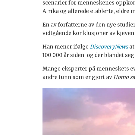
scenarier for menneskenes oppkoms
Afrika og allerede etablerte, eldr
En av forfatterne av den nye studie
vidtgående konklusjoner av kjeven 
Han mener ifølge
DiscoveryNews
at
100 000 år siden, og der blandet s
Mange eksperter på menneskets evolu
andre funn som er gjort av
Homo sa