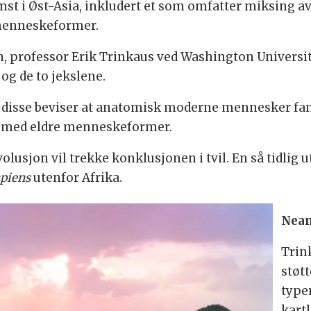
t i Øst-Asia, inkludert et som omfatter miksing 
e menneskeformer.
n, professor Erik Trinkaus ved Washington University
og de to jekslene.
 disse beviser at anatomisk moderne mennesker fante
eg med eldre menneskeformer.
sjon vil trekke konklusjonen i tvil. En så tidlig ut
piens
utenfor Afrika.
Nean
Trin
støt
type
kart