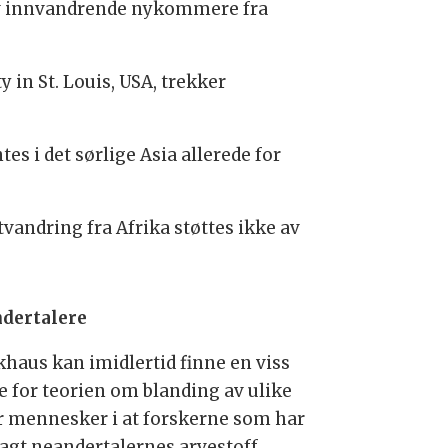
av innvandrende nykommere fra
 in St. Louis, USA, trekker
s i det sørlige Asia allerede for
vandring fra Afrika støttes ikke av
dertalere
khaus kan imidlertid finne en viss
te for teorien om blanding av ulike
r mennesker i at forskerne som har
lagt neandertalernes arvestoff