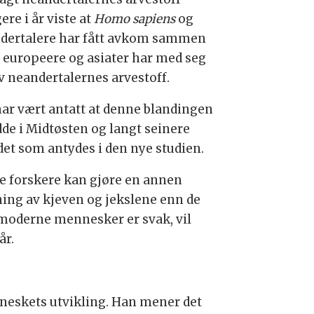
gere i år viste at
Homo sapiens
og
dertalere har fått avkom sammen
t europeere og asiater har med seg
av neandertalernes arvestoff.
har vært antatt at denne blandingen
dde i Midtøsten og langt seinere
det som antydes i den nye studien.
e forskere kan gjøre en annen
ning av kjeven og jekslene enn de
moderne mennesker er svak, vil
år.
neskets utvikling. Han mener det