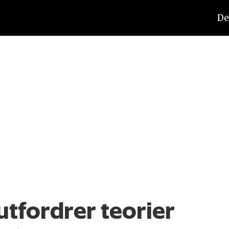
De
utfordrer teorier