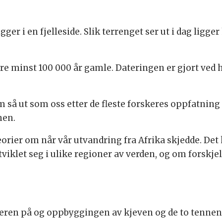
ger i en fjelleside. Slik terrenget ser ut i dag ligger
ære minst 100 000 år gamle. Dateringen er gjort ved 
å ut som oss etter de fleste forskeres oppfatning e
nen.
rier om når vår utvandring fra Afrika skjedde. Det k
klet seg i ulike regioner av verden, og om forskjel
eren på og oppbyggingen av kjeven og de to tennene