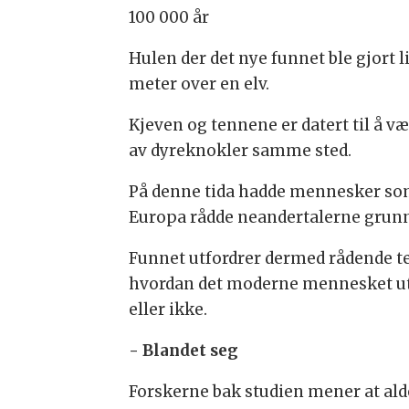
100 000 år
Hulen der det nye funnet ble gjort lig
meter over en elv.
Kjeven og tennene er datert til å v
av dyreknokler samme sted.
På denne tida hadde mennesker som s
Europa rådde neandertalerne grun
Funnet utfordrer dermed rådende teo
hvordan det moderne mennesket utvi
eller ikke.
- Blandet seg
Forskerne bak studien mener at ald