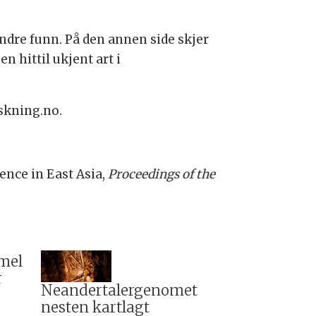
andre funn. På den annen side skjer
en hittil ukjent art i
rskning.no.
nce in East Asia,
Proceedings of the
mel
r
Neandertalergenomet
nesten kartlagt