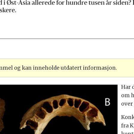
Øst-Asia allerede for hundre tusen år siden? En
rskere.
ammel og kan inneholde utdatert informasjon.
Har 
om h
over
Konk
fra K