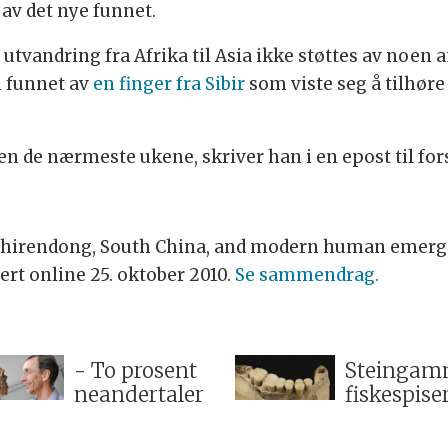
av det nye funnet.
 utvandring fra Afrika til Asia ikke støttes av noen 
il funnet av
en finger fra Sibir
som viste seg å tilhøre 
ten de nærmeste ukene, skriver han i en epost til fo
hirendong, South China, and modern human emerge
sert online 25. oktober 2010.
Se sammendrag.
- To prosent
Steingam
neandertaler
fiskespise