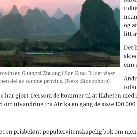
tidli
nean
og a
litt 
Det 
skje
enn 
provinsen Guangxi Zhuang i Sør-Kina. Bildet viser
Andr
nnen del av samme provins. (Foto: iStockphoto)
tolk
e har gjort. Dersom de kommer til at likheten med 
i om utvandring fra Afrika en gang de siste 100 000 
et en prisbelønt populærvitenskapelig bok om men