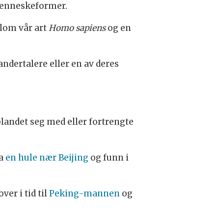
menneskeformer.
lom vår art
Homo sapiens
og en
ndertalere eller en av deres
andet seg med eller fortrengte
ra
en hule nær Beijing
og funn i
er i tid til
Peking-mannen
og