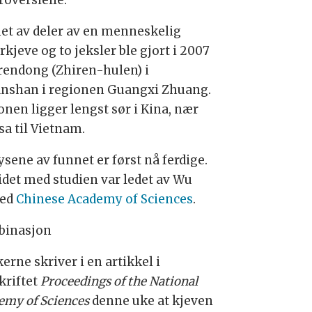
roversielle.
et av deler av en menneskelig
kjeve og to jeksler ble gjort i 2007
irendong (Zhiren-hulen) i
nshan i regionen Guangxi Zhuang.
onen ligger lengst sør i Kina, nær
sa til Vietnam.
sene av funnet er først nå ferdige.
idet med studien var ledet av Wu
ved
Chinese Academy of Sciences
.
inasjon
erne skriver i en artikkel i
kriftet
Proceedings of the National
emy of Sciences
denne uke at kjeven