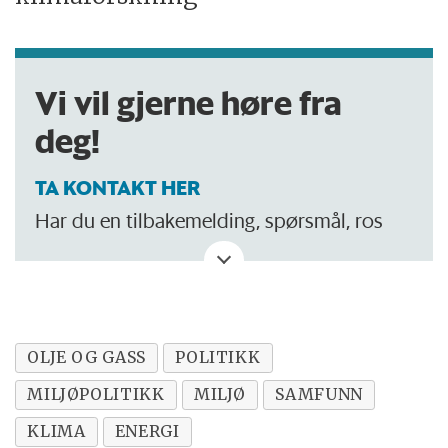
Vi vil gjerne høre fra
deg!
TA KONTAKT HER
Har du en tilbakemelding, spørsmål, ros
eller kritikk? Eller tips om noe vi bør skrive
om?
OLJE OG GASS
POLITIKK
MILJØPOLITIKK
MILJØ
SAMFUNN
KLIMA
ENERGI