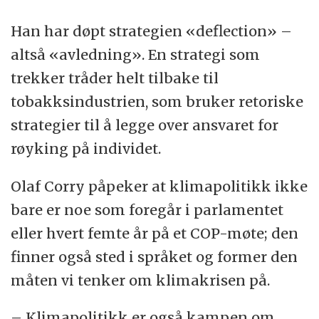
kommer et nytt klimamål, kommer løfter
Han har døpt strategien «deflection» –
om nye, spekulative teknologier som
altså «avledning». En strategi som
utsetter handling.
trekker tråder helt tilbake til
tobakksindustrien, som bruker retoriske
strategier til å legge over ansvaret for
røyking på individet.
Olaf Corry påpeker at klimapolitikk ikke
bare er noe som foregår i parlamentet
eller hvert femte år på et COP-møte; den
finner også sted i språket og former den
måten vi tenker om klimakrisen på.
– Klimapolitikk er også kampen om