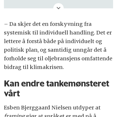
interessekonflikt basert på et
ekspertutsagn i en klimarelatert rettssak i
fjor.
– Da skjer det en forskyvning fra
systemisk til individuell handling. Det er
De skriver at det er en del av en strategi
lettere å forstå både på individuelt og
rettet mot ExxonMobil og andre
politisk plan, og samtidig unngår det å
energiselskaper for å skade bedriften.
forholde seg til oljebransjens omfattende
bidrag til klimakrisen.
Forskerne gjør det imidlertid klart at de har
fungert som eksperter flere steder og i flere
Kan endre tankemønsteret
grupper som er involvert i å bekjempe
vårt
klimaendringene.
Esben Bjerggaard Nielsen utdyper at
– De arbeidet utgjør ingen
framing
gjør at språket er med på å
interessekonflikt, mener forskerne, som