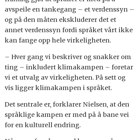
avspeile en tankegang – et verdenssyn –
utdyper at det er en naturlig måte å bruke
og på den måten ekskluderer det et
sin ekspertise på.
annet verdenssyn fordi språket vårt ikke
ExxonMobil mener at de arbeider for å
kan fange opp hele virkeligheten.
redusere bedriftens CO2-utslipp – blant
– Hver gang vi beskriver og snakker om
annet med ny teknologi, og at de går inn
ting – inkludert klimakampen – foretar
for effektive tiltak.
vi et utvalg av virkeligheten. På sett og
vis ligger klimakampen i språket.
Det sentrale er, forklarer Nielsen, at den
språklige kampen er med på å bane vei
for en kulturell endring.