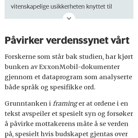
vitenskapelige usikkerheten knyttet til
klimaendringene, mener forsker Esben
Bjerggaard Nielsen.
Påvirker verdenssynet vårt
Han påpeker to andre måter oljeselskaper
bruker til å avlede oppmerksomheten:
Forskerne som står bak studien, har kjørt
bunken av ExxonMobil-dokumenter
1) Hvor plasserer man ansvaret? Hos
gjennom et dataprogram som analyserte
individet eller strukturelt?
både språk og spesifikke ord.
2) De teknologiske løsningene; vi trenger
Grunntanken i
framing
er at ordene i en
teknologi som kan rense luften slik at vi
tekst avspeiler et spesielt syn og forsøker
kan fortsette med våre fossilbaserte
å påvirke mottakerens måte å se verden
løsninger.
på, spesielt hvis budskapet gjentas over