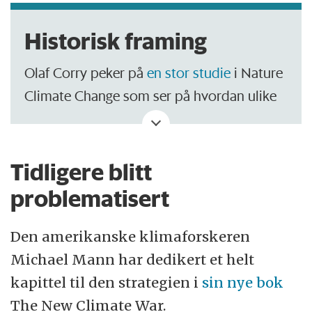
Historisk framing
Olaf Corry peker på
en stor studie
i Nature
Climate Change som ser på hvordan ulike
klimamål har blitt rammet inn rent
historisk.
Tidligere blitt
Forskerne viser hvordan språket – og
problematisert
framingen av klimaendringer – endrer seg
så snart verden setter et nytt klimamål; nye
Den amerikanske klimaforskeren
begreper som Carbon Capture Storage og
Michael Mann har dedikert et helt
CO2-budsjetter tas i bruk.
kapittel til den strategien i
sin nye bok
The New Climate War.
Studien konkluderer med at hver gang det