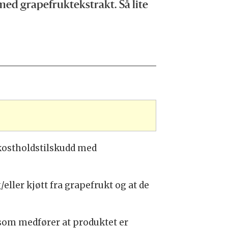
med grapefruktekstrakt. Så lite
kostholdstilskudd med
ller kjøtt fra grapefrukt og at de
 som medfører at produktet er