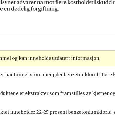
lsynet advarer nå mot flere kostholdstilskudd 
e en dødelig forgiftning.
ammel og kan inneholde utdatert informasjon.
har funnet store mengder benzetonklorid i flere 
ktene er ekstrakter som framstilles av kjerner og/e
oduktet inneholder 22-25 prosent benzetoniumklorid,