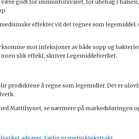
være godt for immunforsvaret, for ubehag i halsen, 
pp.
edisinske effekter vil det regnes som legemiddel. C
ksomme mot infeksjoner av både sopp og bakterier,
noen slik effekt, skriver Legemiddelverket.
lir produktene å regne som legemidler. Det er ulovl
lverk.
 med Mattilsynet, se nærmere på markedsføringen og
verket advarer: Farlig grapefruktekstrakt