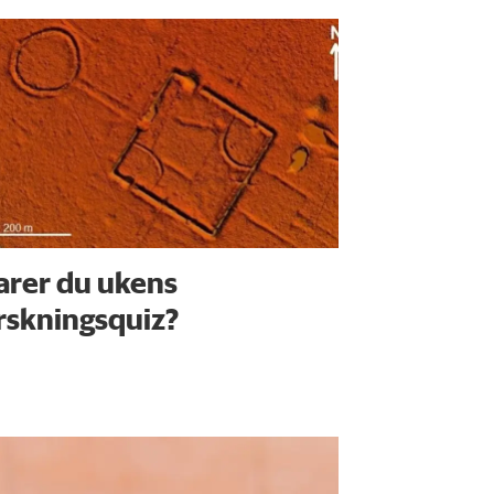
arer du ukens
rskningsquiz?