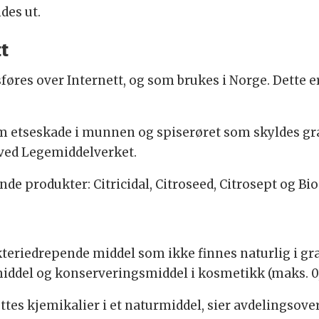
des ut.
t
øres over Internett, og som brukes i Norge. Dette 
om etseskade i munnen og spiserøret som skyldes gra
ved Legemiddelverket.
de produkter: Citricidal, Citroseed, Citrosept og Bio 
kteriedrepende middel som ikke finnes naturlig i gr
ddel og konserveringsmiddel i kosmetikk (maks. 0,1 
lsettes kjemikalier i et naturmiddel, sier avdelingsov