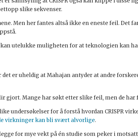
t er sannsynlig at CRISPR også kan klippe i disse l
 nettopp slike sekvenser.
ne. Men her fantes altså ikke en eneste feil. Det fan
oppstå.
ke kan utelukke muligheten for at teknologien kan ha
det er uheldig at Mahajan antyder at andre forskere i
lir gjort. Mange har søkt etter slike feil, men de har 
slike undersøkelser for å forstå hvordan CRISPR virker
e virkninger kan bli svært alvorlige
.
legge for mye vekt på én studie som peker i motsatt 