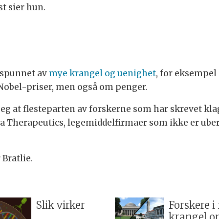
st sier hun.
mspunnet av
mye krangel og uenighet
, for eksempel 
 Nobel-priser, men også om penger.
eg at flesteparten av forskerne som har skrevet kla
lia Therapeutics, legemiddelfirmaer som ikke er ube
Bratlie.
Slik virker
Forskere i 
krangel 