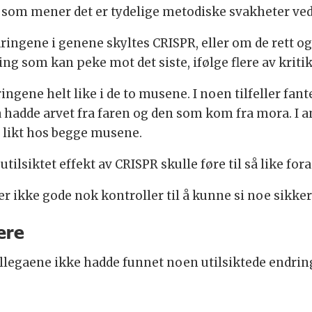
, som mener det er tydelige metodiske svakheter ved
dringene i genene skyltes CRISPR, eller om de rett og
 ting som kan peke mot det siste, ifølge flere av kriti
gene helt like i de to musene. I noen tilfeller fant
hadde arvet fra faren og den som kom fra mora. I and
 likt hos begge musene.
tilsiktet effekt av CRISPR skulle føre til så like fora
er ikke gode nok kontroller til å kunne si noe sikke
ære
llegaene ikke hadde funnet noen utilsiktede endri