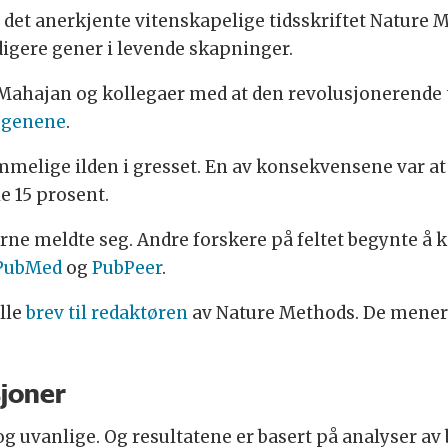
e det anerkjente vitenskapelige tidsskriftet Nature 
digere gener i levende skapninger.
. Mahajan og kollegaer med at den revolusjonerend
i genene
.
elige ilden i gresset. En av konsekvensene var at 
e 15 prosent.
kerne meldte seg. Andre forskere på feltet begynte 
PubMed
og
PubPeer
.
elle
brev til redaktøren
av Nature Methods. De mener 
sjoner
 uvanlige. Og resultatene er basert på analyser av ba