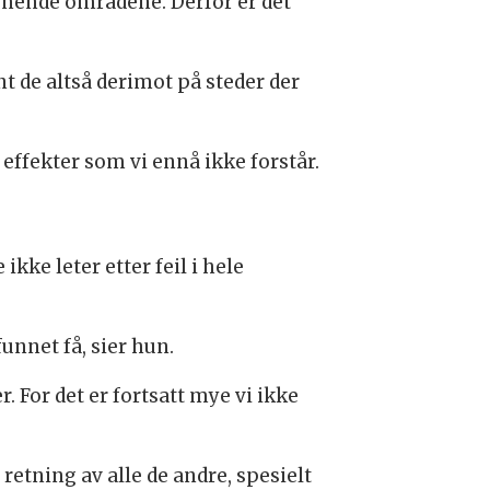
ignende områdene. Derfor er det
t de altså derimot på steder der
 effekter som vi ennå ikke forstår.
kke leter etter feil i hele
funnet få, sier hun.
. For det er fortsatt mye vi ikke
retning av alle de andre, spesielt