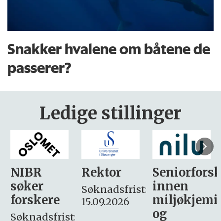
Snakker hvalene om båtene de
passerer?
Ledige stillinger
Rektor
Seniorforsker
Forskning.
innen
søker
Søknadsfrist:
miljøkjemi
nyhetsjour
15.09.2026
og
– fast
: