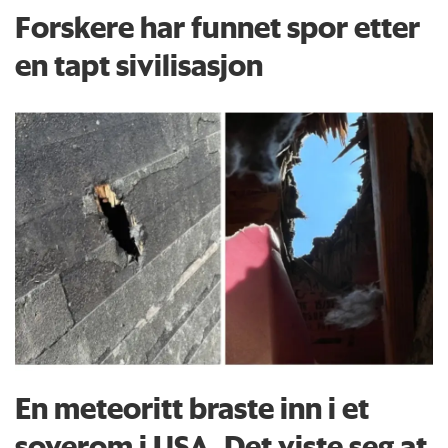
Forskere har funnet spor etter
en tapt sivilisasjon
En meteoritt braste inn i et
soverom i USA. Det viste seg at