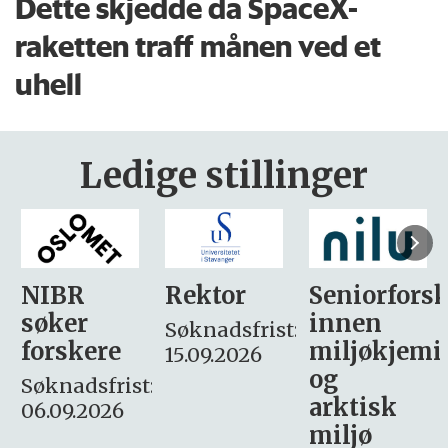
Dette skjedde da SpaceX-
raketten traff månen ved et
uhell
Ledige stillinger
Rektor
Seniorforsker
Forskning.
innen
søker
Søknadsfrist:
miljøkjemi
nyhetsjour
15.09.2026
og
– fast
:
arktisk
Søknadsfrist:
miljø
16. august.