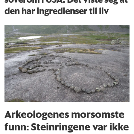
den har ingredienser til liv
Arkeologenes morsomste
funn: Steinringene var ikke