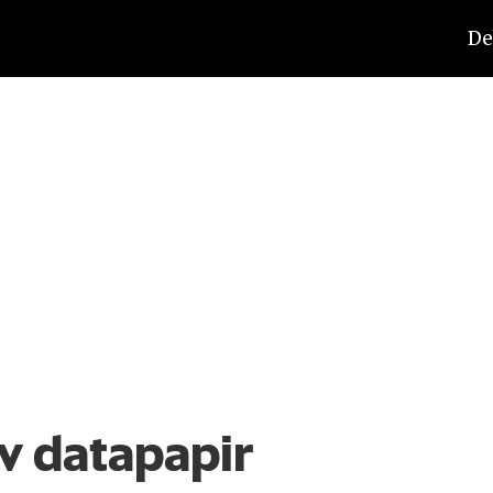
De
av datapapir