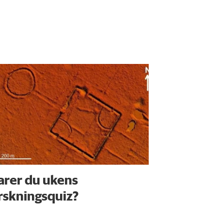
arer du ukens
rskningsquiz?