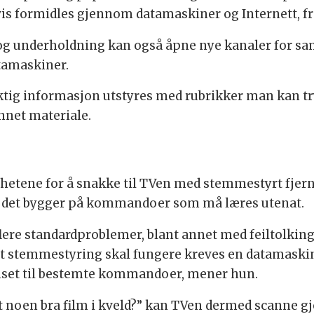
is formidles gjennom datamaskiner og Internett, 
V og underholdning kan også åpne nye kanaler for s
tamaskiner.
ktig informasjon utstyres med rubrikker man kan t
nnet materiale.
etene for å snakke til TVen med stemmestyrt fjernko
rdi det bygger på kommandoer som må læres utenat.
lere standardproblemer, blant annet med feiltolkin
 at stemmestyring skal fungere kreves en datamaskin
enset til bestemte kommandoer, mener hun.
t noen bra film i kveld?” kan TVen dermed scanne 