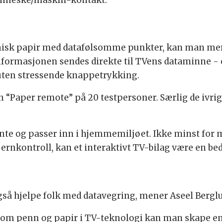
menneske/maskin-kontakt.
ronisk papir med datafølsomme punkter, kan man m
Informasjonen sendes direkte til TVens dataminne - 
 uten stressende knappetrykking.
 “Paper remote” på 20 testpersoner. Særlig de ivri
kjente og passer inn i hjemmemiljøet. Ikke minst f
rnkontroll, kan et interaktivt TV-bilag være en bedr
så hjelpe folk med datavegring, mener Aseel Bergl
som penn og papir i TV-teknologi kan man skape enk