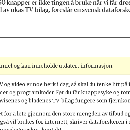
 knapper er ikke tingen å bruke når vi får drøs
l av ukas TV-bilag, foreslår en svensk dataforske
ammel og kan inneholde utdatert informasjon.
g video er noe herk i dag, så skal du tenke litt på
er og programkoder. Før du får knappesyke og tom
 avisenes og bladenes TV-bilag fungere som fjernkon
et for å lete gjennom den store mengden av tilbud o
også vil brukes for internett, skriver dataforskeren