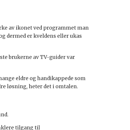
erke av ikonet ved programmet man
og dermed er kveldens eller ukas
gste brukerne av TV-guider var
or mange eldre og handikappede som
e løsning, heter det i omtalen.
und.
lere tilgang til