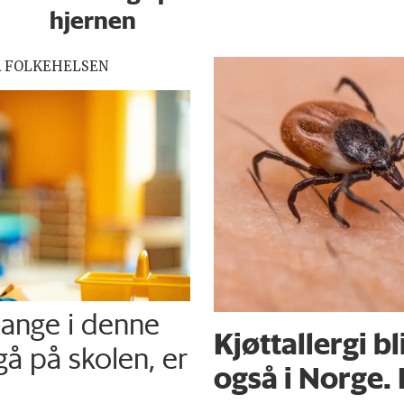
hjernen
R FOLKEHELSEN
mange i denne
Kjøttallergi bl
gå på skolen, er
også i Norge. 