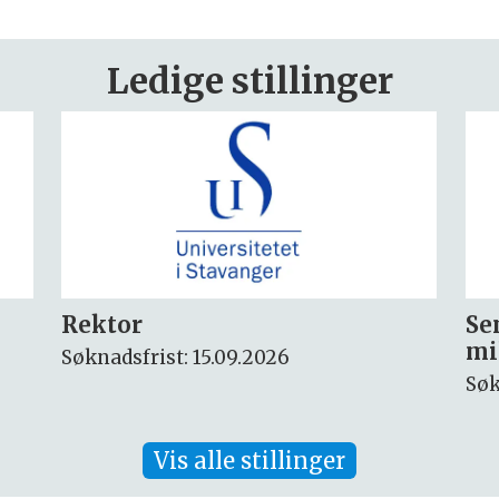
Ledige stillinger
Seniorforsker innen
Fo
miljøkjemi og arktisk miljø
ny
Søknadsfrist: 30.08.2026
Søk
Vis alle stillinger