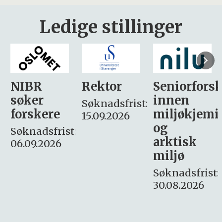
Ledige stillinger
Rektor
Seniorforsker
Forskning.
innen
søker
Søknadsfrist:
miljøkjemi
nyhetsjour
15.09.2026
og
– fast
:
arktisk
Søknadsfrist:
miljø
16. august.
Søknadsfrist:
30.08.2026