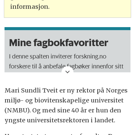
informasjon.
Mine fagbokfavoritter
I denne spalten inviterer forskning.no
forskere til å anbefale fagbøker innenfor sitt
fagfelt.
Mari Sundli Tveit er ny rektor på Norges
Hvilken fagbok er den beste de har lest?
miljø- og biovitenskapelige universitet
Hvilken bok skal en amatør lese for å
(NMBU). Og med sine 40 år er hun den
sette seg inn i faget deres?
yngste universitetsrektoren i landet.
Og hvilken fagbok var en skuffelse?