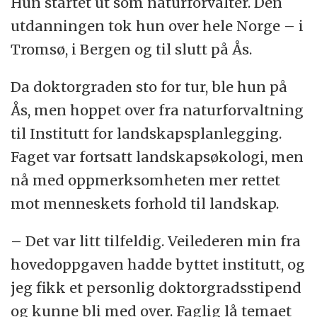
Hun startet ut som naturforvalter. Den
Mine
Her kan du lese alle artiklene i serien:
utdanningen tok hun over hele Norge – i
fagbokfavoritter
Tromsø, i Bergen og til slutt på Ås.
Da doktorgraden sto for tur, ble hun på
Ås, men hoppet over fra naturforvaltning
til Institutt for landskapsplanlegging.
Faget var fortsatt landskapsøkologi, men
nå med oppmerksomheten mer rettet
mot menneskets forhold til landskap.
– Det var litt tilfeldig. Veilederen min fra
hovedoppgaven hadde byttet institutt, og
jeg fikk et personlig doktorgradsstipend
og kunne bli med over. Faglig lå temaet