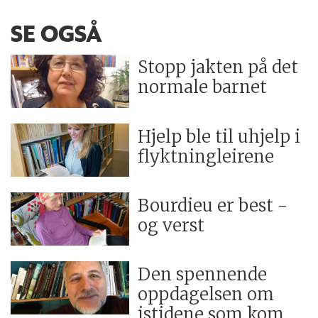
SE OGSÅ
Stopp jakten på det
normale barnet
Hjelp ble til uhjelp i
flyktningleirene
Bourdieu er best -
og verst
Den spennende
oppdagelsen om
istidene som kom