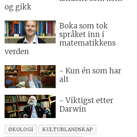
og gikk
Boka som tok
språket inn i
matematikkens
verden
- Kun én som har
alt
- Viktigst etter
Darwin
ØKOLOGI
KULTURLANDSKAP