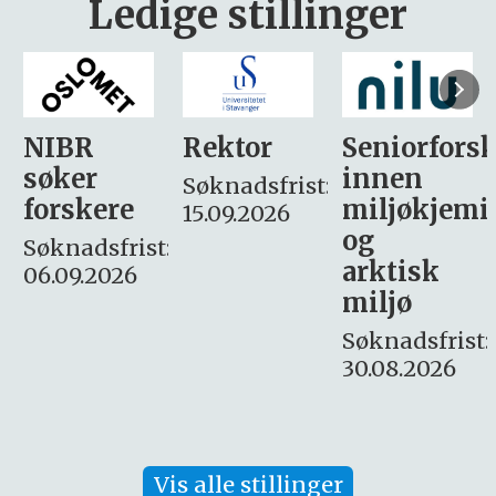
Ledige stillinger
Rektor
Seniorforsker
Forskning.
innen
søker
Søknadsfrist:
miljøkjemi
nyhetsjour
15.09.2026
og
– fast
:
arktisk
Søknadsfrist:
miljø
16. august.
Søknadsfrist:
30.08.2026
Vis alle stillinger