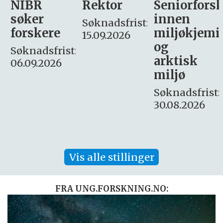
Rektor
Seniorforsker
Forskning.
innen
søker
Søknadsfrist:
miljøkjemi
nyhetsjour
15.09.2026
og
– fast
:
arktisk
Søknadsfrist:
miljø
16. august.
Søknadsfrist:
30.08.2026
Vis alle stillinger
FRA UNG.FORSKNING.NO: