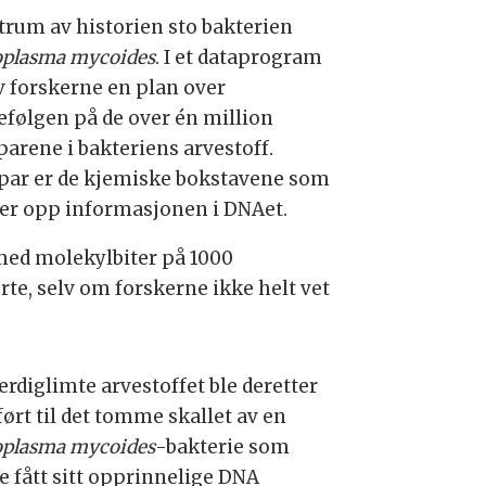
ntrum av historien sto bakterien
plasma mycoides
. I et dataprogram
v forskerne en plan over
efølgen på de over én million
parene i bakteriens arvestoff.
par er de kjemiske bokstavene som
er opp informasjonen i DNAet.
 med molekylbiter på 1000
te, selv om forskerne ikke helt vet
erdiglimte arvestoffet ble deretter
ørt til det tomme skallet av en
plasma mycoides
-bakterie som
e fått sitt opprinnelige DNA