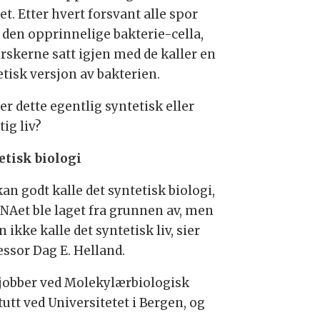
et. Etter hvert forsvant alle spor
r den opprinnelige bakterie-cella,
orskerne satt igjen med de kaller en
etisk versjon av bakterien.
r dette egentlig syntetisk eller
ig liv?
etisk biologi
kan godt kalle det syntetisk biologi,
DNAet ble laget fra grunnen av, men
n ikke kalle det syntetisk liv, sier
essor Dag E. Helland.
jobber ved Molekylærbiologisk
tutt ved Universitetet i Bergen, og