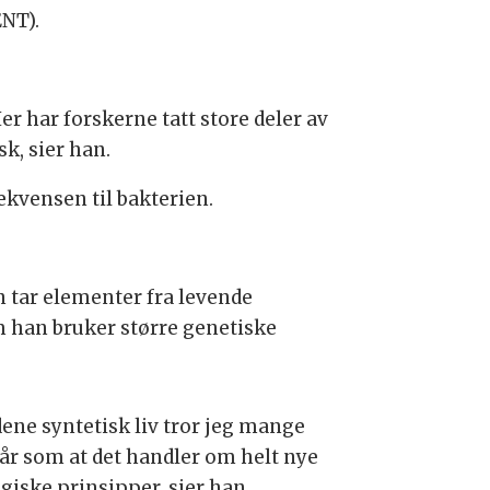
ENT).
Her har forskerne tatt store deler av
k, sier han.
ekvensen til bakterien.
n tar elementer fra levende
m han bruker større genetiske
dene syntetisk liv tror jeg mange
tår som at det handler om helt nye
giske prinsipper, sier han.