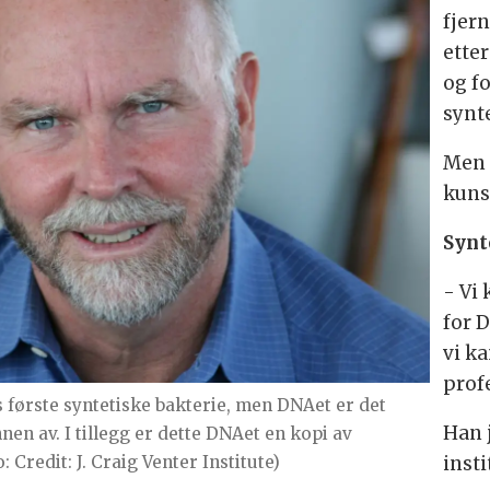
fjern
ette
og f
synt
Men e
kunst
Synt
- Vi 
for 
vi ka
prof
 første syntetiske bakterie, men DNAet er det
Han 
en av. I tillegg er dette DNAet en kopi av
: Credit: J. Craig Venter Institute)
insti