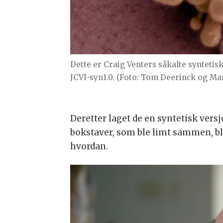
Dette er Craig Venters såkalte synteti
JCVI-syn1.0. (Foto: Tom Deerinck og Ma
Deretter laget de en syntetisk vers
bokstaver, som ble limt sammen, bla
hvordan.