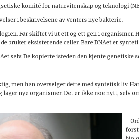
gsetiske komité for naturvitenskap og teknologi (N
velser i beskrivelsene av Venters nye bakterie.
ogien. Før skiftet vi ut ett og ett gen i organismer. 
bruker eksisterende celler. Bare DNAet er syntetis
Aet selv. De kopierte isteden den kjente genetiske s
yktig, men han overselger dette med syntetisk liv. Ha
lager nye organismer. Det er ikke noe nytt, selv o
- Or
fors
biolo