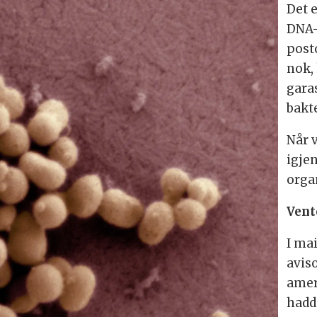
Det 
DNA-
post
nok,
gara
bakt
Når v
igjen
orga
Vent
I ma
avis
amer
hadde