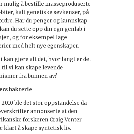
er mulig å bestille masseproduserte
biter, kalt genetiske sevkenser, på
ordre. Har du penger og kunnskap
 kan du sette opp din egn genlab i
sjen, og for eksempel lage
erier med helt nye egenskaper.
i kan gjøre alt det, hvor langt er det
 til vi kan skape levende
nismer fra bunnen av?
ers bakterie
i 2010 ble det stor oppstandelse da
overskrifter annonserte at den
ikanske forskeren Craig Venter
 klart å skape syntetisk liv.