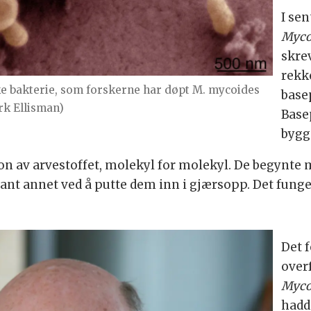
I se
Myco
skre
rekk
ske bakterie, som forskerne har døpt M. mycoides
base
rk Ellisman)
Base
bygg
jon av arvestoffet, molekyl for molekyl. De begynte
nt annet ved å putte dem inn i gjærsopp. Det funger
Det f
overf
Myco
hadd