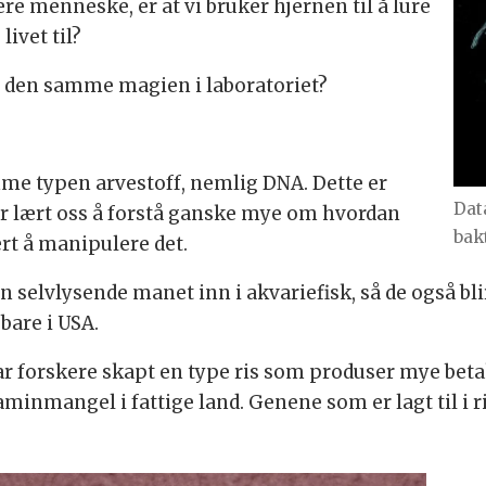
re menneske, er at vi bruker hjernen til å lure
ivet til?
 av den samme magien i laboratoriet?
amme typen arvestoff, nemlig DNA. Dette er
Dat
har lært oss å forstå ganske mye om hvordan
bakt
ært å manipulere det.
n selvlysende manet inn i akvariefisk, så de også bli
bare i USA.
har forskere skapt en type ris som produser mye beta
minmangel i fattige land. Genene som er lagt til i r