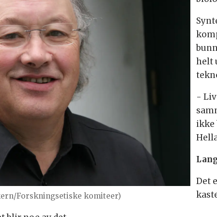
Synte
komp
bunn
helt
tekn
- Li
samm
ikke
Hell
Lang
Det e
kast
Ekern/Forskningsetiske komiteer)