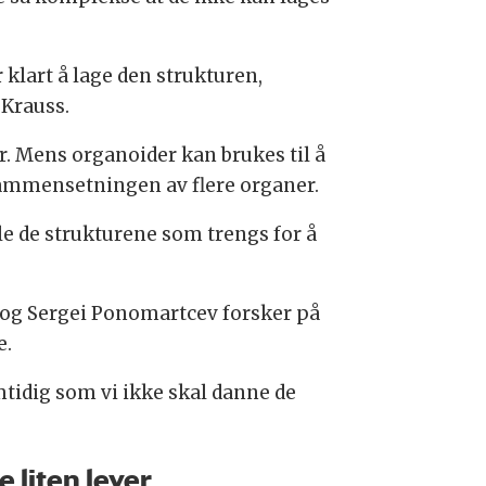
klart å lage den strukturen,
 Krauss.
er. Mens organoider kan brukes til å
 sammensetningen av flere organer.
kle de strukturene som trengs for å
 og Sergei Ponomartcev forsker på
e.
mtidig som vi ikke skal danne de
e liten lever