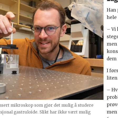
Han 
hele 
– Vi 
stege
men 
kons
dem 
I fø
liten
– Hvi
prob
prøv
nsert mikroskop som gjør det mulig å studere
men 
sjonal gastruloide. Slikt har ikke vært mulig