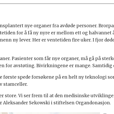
ansplantert nye organer fra avdøde personer. Brorp
etiden for å få ny nyre er mellom ett og halvannet 
menn ny lever. Her er ventetiden fire uker. I fjor dø
rganer. Pasienter som får nye organer, må gå på s
oen for avstøting. Bivirkningene er mange. Samtidig 
de første spede forsøkene på en helt ny teknologi s
v stamceller.
 store. Vi ser frem til at den medisinske utvikling
er Aleksander Sekowski i stiftelsen Organdonasjon.