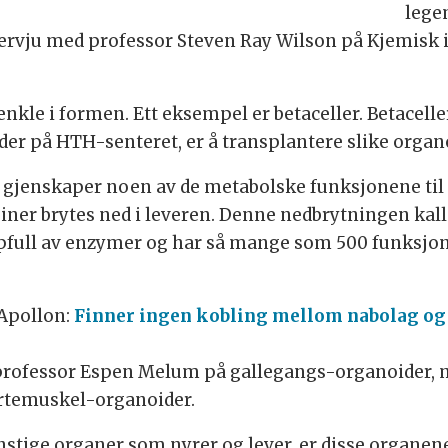
legem
ntervju med professor Steven Ray Wilson på Kjemisk 
le i formen. Ett eksempel er betaceller. Betaceller
er på HTH-senteret, er å transplantere slike organo
gjenskaper noen av de metabolske funksjonene til l
isiner brytes ned i leveren. Denne nedbrytningen kall
ppfull av enzymer og har så mange som 500 funksjone
Apollon:
Finner ingen kobling mellom nabolag og
 professor Espen Melum på gallegangs-organoider,
ertemuskel-organoider.
unstige organer som nyrer og lever, er disse organen