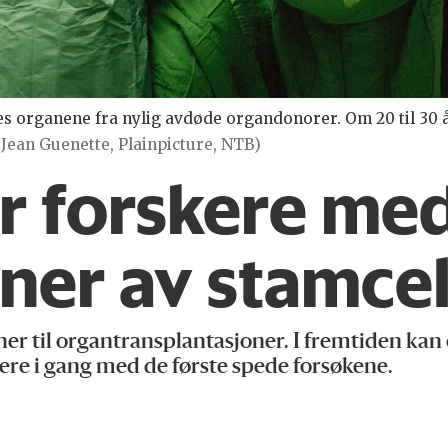
es organene fra nylig avdøde organdonorer. Om 20 til 30 
6, Jean Guenette, Plainpicture, NTB)
er forskere me
ner av stamcel
ner til organtransplantasjoner. I fremtiden ka
skere i gang med de første spede forsøkene.