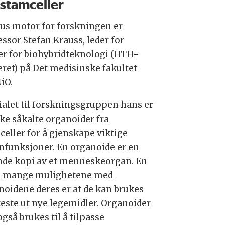
 stamceller
us motor for forskningen er
ssor Stefan Krauss, leder for
er for biohybridteknologi (HTH-
eret) på Det medisinske fakultet
iO.
ialet til forskningsgruppen hans er
rke såkalte organoider fra
celler for å gjenskape viktige
nfunksjoner. En organoide er en
nde kopi av et menneskeorgan. En
e mange mulighetene med
noidene deres er at de kan brukes
 teste ut nye legemidler. Organoider
gså brukes til å tilpasse