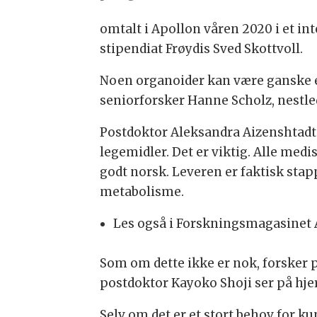
omtalt i Apollon våren 2020 i et i
stipendiat Frøydis Sved Skottvoll.
Noen organoider kan være ganske enk
seniorforsker Hanne Scholz, nestled
Postdoktor Aleksandra Aizenshtadt 
legemidler. Det er viktig. Alle med
godt norsk. Leveren er faktisk sta
metabolisme.
Les også i Forskningsmagasinet 
Som om dette ikke er nok, forsker
postdoktor Kayoko Shoji ser på hj
Selv om det er et stort behov for k