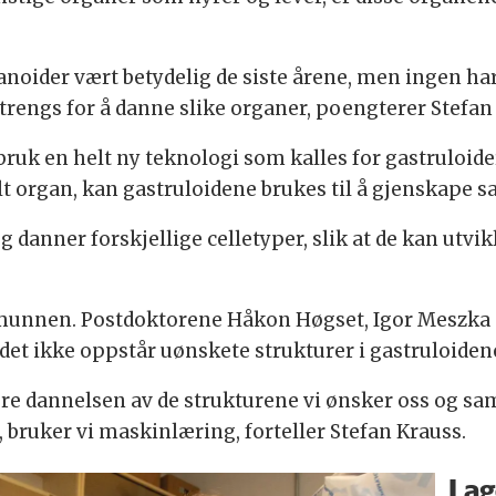
noider vært betydelig de siste årene, men ingen har 
rengs for å danne slike organer, poengterer Stefan
i bruk en helt ny teknologi som kalles for gastruloid
lt organ, kan gastruloidene brukes til å gjenskape
 danner forskjellige celletyper, slik at de kan utvi
 i munnen. Postdoktorene Håkon Høgset, Igor Meszka
det ikke oppstår uønskete strukturer i gastruloiden
ere dannelsen av de strukturene vi ønsker oss og sa
 bruker vi maskinlæring, forteller Stefan Krauss.
Lag