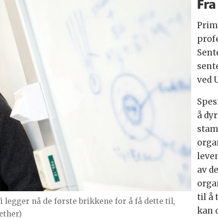
Fra
Prim
profe
Sent
sent
ved U
Spes
å dy
stam
orga
leve
av d
orga
til å
i legger nå de første brikkene for å få dette til,
kan o
æther)