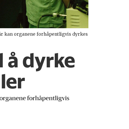
år kan organene forhåpentligvis dyrkes
d å dyrke
ler
n organene forhåpentligvis