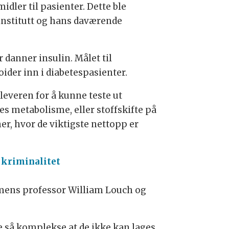
idler til pasienter. Dette ble
institutt og hans daværende
 danner insulin. Målet til
ider inn i diabetespasienter.
everen for å kunne teste ut
es metabolisme, eller stoffskifte på
r, hvor de viktigste nettopp er
 kriminalitet
 mens professor William Louch og
e så komplekse at de ikke kan lages