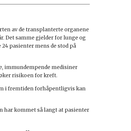
arten av de transplanterte organene
år. Det samme gjelder for lunge og
de 24 pasienter mens de stod på
terke, immundempende medisiner
øker risikoen for kreft.
om i fremtiden forhåpentligvis kan
en har kommet så langt at pasienter