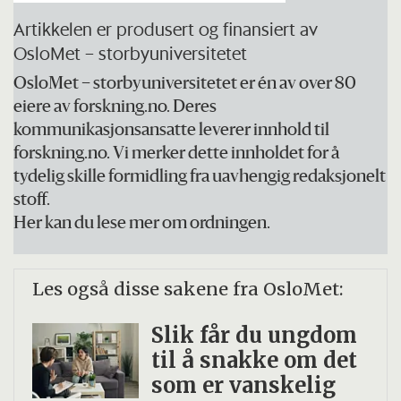
Kontraktene som lyses ut, er det bare
Artikkelen er produsert og finansiert av
store leverandører som har kapasitet til
OsloMet – storbyuniversitetet
å innfri. Mindre og bærekraftige
OsloMet – storbyuniversitetet er én av over 80
leverandører kan i praksis ikke tilby
eiere av forskning.no. Deres
kommunikasjonsansatte leverer innhold til
dette.
forskning.no. Vi merker dette innholdet for å
Mange leverandører skaper
tydelig skille formidling fra uavhengig redaksjonelt
stoff.
distribusjonsproblemer.
Her kan du lese mer om ordningen.
Det er veldig vanskelig å stille
kvalitetskrav i kontrakter.
Les også disse sakene fra OsloMet:
Det er strenge krav til mattrygghet og
Slik får du ungdom
hygiene fra Mattilsynet. Det kan gjøre
til å snakke om det
det utfordrende å kjøpe lokalt.
som er vanskelig