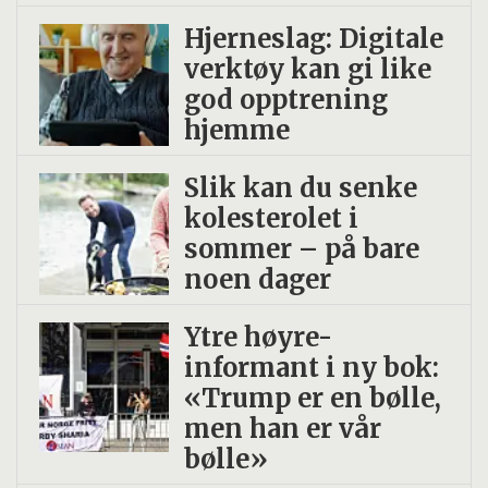
Sikkerhet i produksjon og levering er
Hjerneslag: Digitale
vanskeligere å garantere for små
verktøy kan gi like
leverandører.
god opptrening
hjemme
Lokale leverandører er dyrere.
Slik kan du senke
kolesterolet i
sommer – på bare
noen dager
Ytre høyre-
informant i ny bok:
«Trump er en bølle,
men han er vår
bølle»