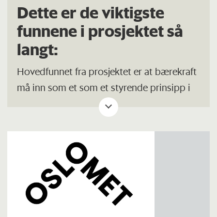
Dette er de viktigste
funnene i prosjektet så
langt:
Hovedfunnet fra prosjektet er at bærekraft
må inn som et som et styrende prinsipp i
innkjøpskontrakter.
Innkjøpskontrakter i dag styres av følgende
prinsipper:
Flere leverandører og flere avtaler betyr
økt ressursbruk og dermed høyere
kostnader knyttet til innkjøp.