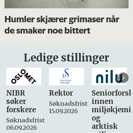
Humler skjærer grimaser når
de smaker noe bittert
Ledige stillinger
Rektor
Seniorforsker
Forskning.
innen
søker
Søknadsfrist:
miljøkjemi
nyhetsjour
15.09.2026
og
– fast
:
arktisk
Søknadsfrist: