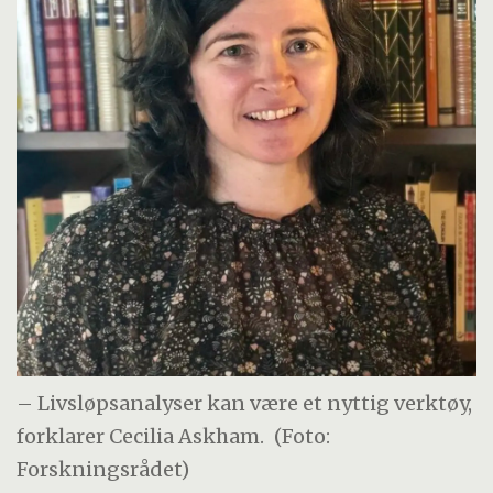
– Livsløpsanalyser kan være et nyttig verktøy,
forklarer Cecilia Askham.
(Foto:
Forskningsrådet)