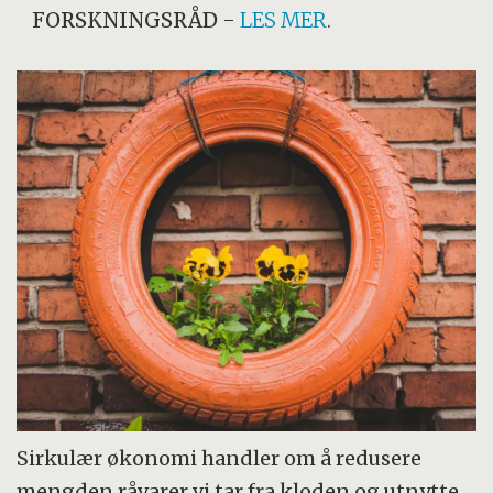
FORSKNINGSRÅD
-
LES MER
.
Sirkulær økonomi handler om å redusere
mengden råvarer vi tar fra kloden og utnytte