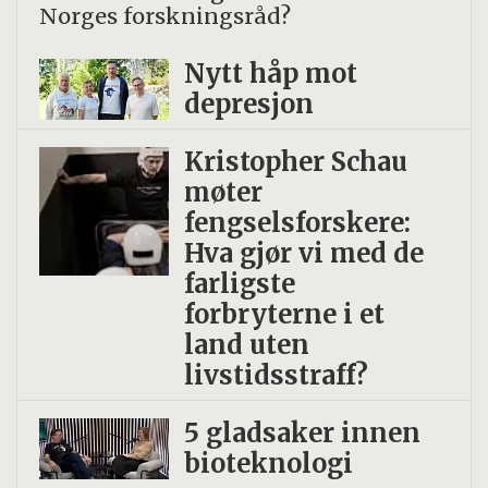
Norges forskningsråd?
Nytt håp mot
depresjon
Kristopher Schau
møter
fengselsforskere:
Hva gjør vi med de
farligste
forbryterne i et
land uten
livstidsstraff?
5 gladsaker innen
bioteknologi