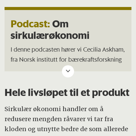
Podcast:
Om
sirkulærøkonomi
I denne podcasten hører vi Cecilia Askham,
fra Norsk institutt for bærekraftsforskning
(NORSUS) og Lars Brede Johansen fra
Handelens Miljøfond snakke om sirkulær
økonomi.
Hele livsløpet til et produkt
Hør hele episoden her.
Sirkulær økonomi handler om å
redusere mengden råvarer vi tar fra
kloden og utnytte bedre de som allerede