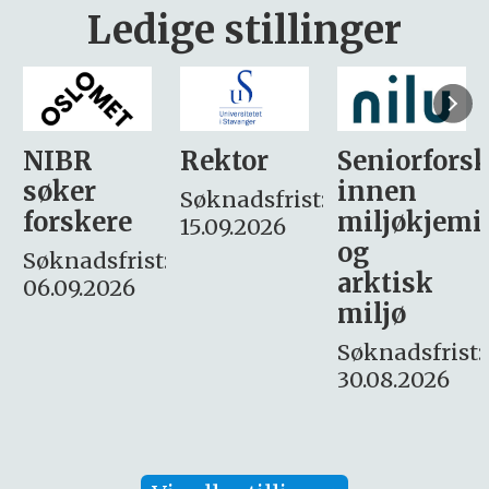
Ledige stillinger
Rektor
Seniorforsker
Forskning.
innen
søker
Søknadsfrist:
miljøkjemi
nyhetsjour
15.09.2026
og
– fast
:
arktisk
Søknadsfrist:
miljø
16. august.
Søknadsfrist:
30.08.2026