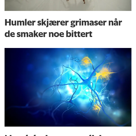
Humler skjærer grimaser når
de smaker noe bittert