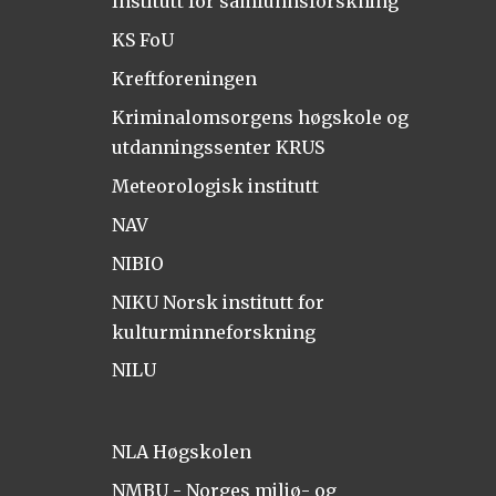
Institutt for samfunnsforskning
KS FoU
Kreftforeningen
Kriminalomsorgens høgskole og
utdanningssenter KRUS
Meteorologisk institutt
NAV
NIBIO
NIKU Norsk institutt for
kulturminneforskning
NILU
NLA Høgskolen
NMBU - Norges miljø- og