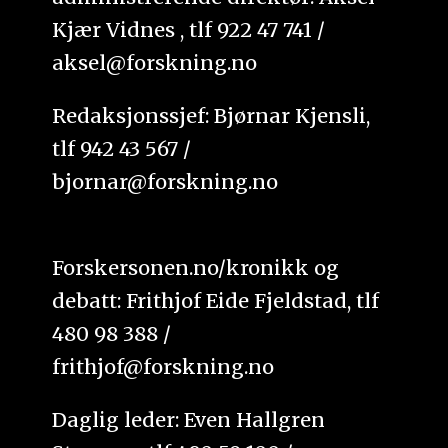
Kjær Vidnes , tlf 922 47 741 /
aksel@forskning.no
Redaksjonssjef: Bjørnar Kjensli,
tlf 942 43 567 /
bjornar@forskning.no
Forskersonen.no/kronikk og
debatt: Frithjof Eide Fjeldstad, tlf
480 98 388 /
frithjof@forskning.no
Daglig leder: Even Hallgren