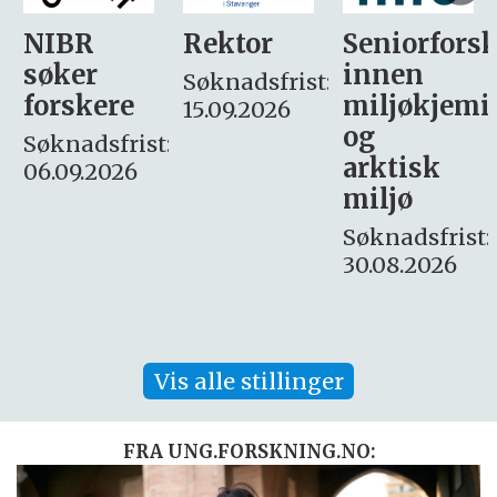
Rektor
Seniorforsker
Forskning.
innen
søker
Søknadsfrist:
miljøkjemi
nyhetsjour
15.09.2026
og
– fast
:
arktisk
Søknadsfrist:
miljø
16. august.
Søknadsfrist:
30.08.2026
Vis alle stillinger
FRA UNG.FORSKNING.NO: