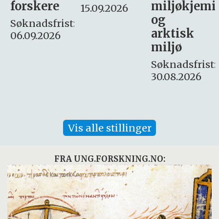
miljøkjemi
nyhetsjour
15.09.2026
og
– fast
:
arktisk
Søknadsfrist:
miljø
16. august.
Søknadsfrist:
30.08.2026
Vis alle stillinger
FRA UNG.FORSKNING.NO: