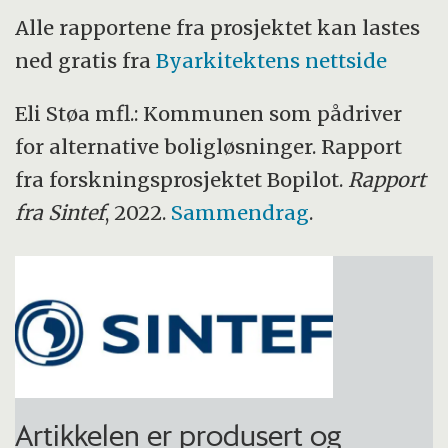
av Forskningsrådet. Professor Eli Støa ved
Alle rapportene fra prosjektet kan lastes
institutt for arkitektur og planlegging ved
ned gratis fra
Byarkitektens nettside
NTNU var prosjektleder.
Eli Støa mfl.: Kommunen som pådriver
for alternative boligløsninger. Rapport
fra forskningsprosjektet Bopilot.
Rapport
fra Sintef
, 2022.
Sammendrag
.
Artikkelen er produsert og