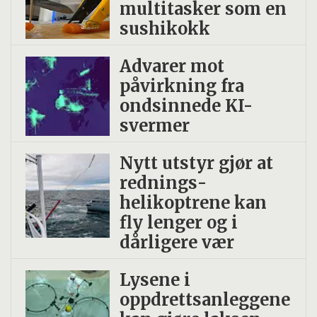
multitasker som en
sushikokk
Advarer mot
påvirkning fra
ondsinnede KI-
svermer
Nytt utstyr gjør at
rednings­
helikoptrene kan
fly lenger og i
dårligere vær
Lysene i
oppdrettsanleggene