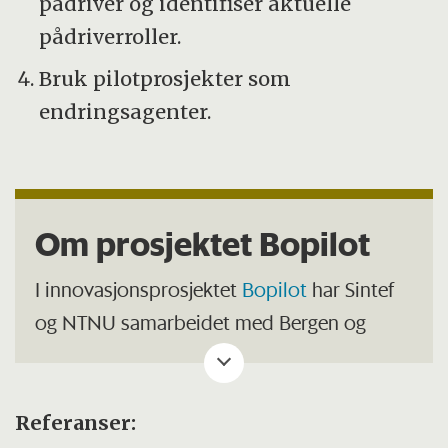
pådriver og identifiser aktuelle
pådriverroller.
Bruk pilotprosjekter som
endringsagenter.
Om prosjektet Bopilot
I innovasjonsprosjektet
Bopilot
har Sintef
og NTNU samarbeidet med Bergen og
Trondheim kommuner om å prøve ut nye
løsninger og samarbeidsformer. Prosjektet
pågikk i perioden 2018–2022 og er finansiert
Referanser: