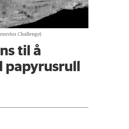
Vesuvius Challenge)
s til å
 papyrusrull