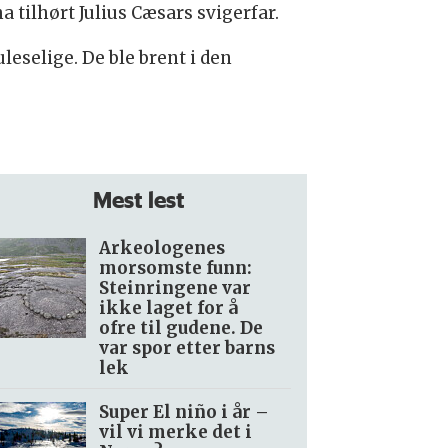
 tilhørt Julius Cæsars svigerfar.
eselige. De ble brent i den
Mest lest
Arkeologenes
morsomste funn:
Steinringene var
ikke laget for å
ofre til gudene. De
var spor etter barns
lek
Super El niño i år –
vil vi merke det i