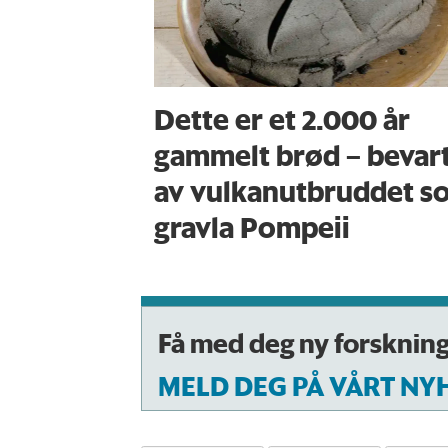
Dette er et 2.000 år
gammelt brød – bevar
av vulkanutbruddet s
gravla Pompeii
Få med deg ny forsknin
MELD DEG PÅ VÅRT NY