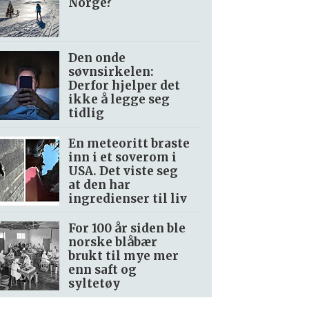
Norge?
Den onde
søvnsirkelen:
Derfor hjelper det
ikke å legge seg
tidlig
En meteoritt braste
inn i et soverom i
USA. Det viste seg
at den har
ingredienser til liv
For 100 år siden ble
norske blåbær
brukt til mye mer
enn saft og
syltetøy