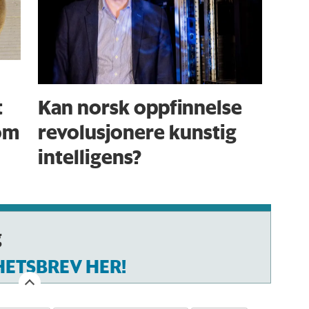
Kan norsk oppfinnelse
t
revolusjonere kunstig
om
intelligens?
g
HETSBREV HER!