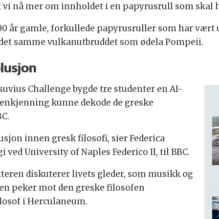
 vi nå mer om innholdet i en papyrusrull som skal ha
 år gamle, forkullede papyrusruller som har vært ul
det samme vulkanutbruddet som ødela Pompeii.
lusjon
uvius Challenge bygde tre studenter en AI-
jenkjenning kunne dekode de greske
BC.
sjon innen gresk filosofi, sier Federica
 ved University of Naples Federico II, til BBC.
teren diskuterer livets gleder, som musikk og
en peker mot den greske filosofen
losof i Herculaneum.