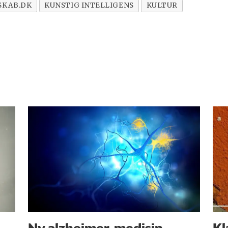
SKAB.DK
KUNSTIG INTELLIGENS
KULTUR
Ny alzheimer-medisin
Kl