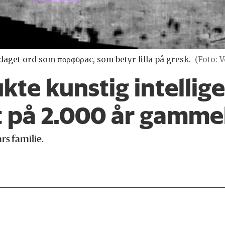
daget ord som πορφύρac, som betyr lilla på gresk.
(Foto: 
te kunstig intelligen
 på 2.000 år gammel
rs familie.