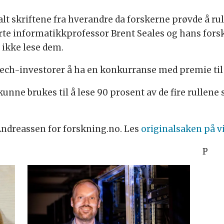
alt skriftene fra hverandre da forskerne prøvde å ru
te informatikkprofessor Brent Seales og hans forsk
 ikke lese dem.
og tech-investorer å ha en konkurranse med premie t
unne brukes til å lese 90 prosent av de fire rullene s
Andreassen for forskning.no. Les
originalsaken på v
P