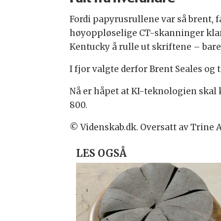
Fordi papyrusrullene var så brent, f
høyoppløselige CT-skanninger klar
Kentucky å rulle ut skriftene – bare
I fjor valgte derfor Brent Seales 
Nå er håpet at KI-teknologien skal k
800.
© Videnskab.dk. Oversatt av Trine 
LES OGSÅ