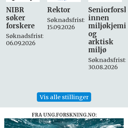
Rektor
Seniorforsker
Forskning.
innen
søker
Søknadsfrist:
miljøkjemi
nyhetsjour
15.09.2026
og
– fast
:
arktisk
Søknadsfrist:
miljø
16. august.
Søknadsfrist:
30.08.2026
Vis alle stillinger
FRA UNG.FORSKNING.NO: