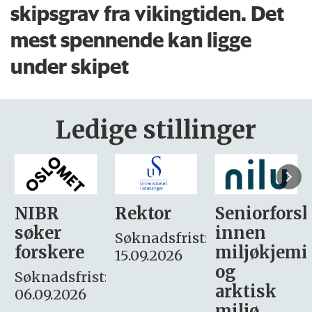
skipsgrav fra vikingtiden. Det
mest spennende kan ligge
under skipet
Ledige stillinger
Rektor
Seniorforsker
Forskning.
innen
søker
Søknadsfrist:
miljøkjemi
nyhetsjour
15.09.2026
og
– fast
:
arktisk
Søknadsfrist:
miljø