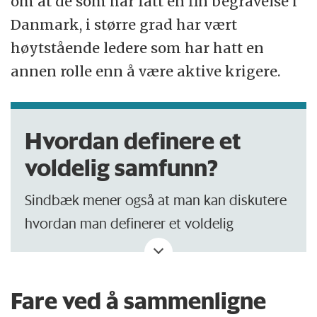
om at de som har fått en fin begravelse i
Danmark, i større grad har vært
høytstående ledere som har hatt en
annen rolle enn å være aktive krigere.
Hvordan definere et
voldelig samfunn?
Sindbæk mener også at man kan diskutere
hvordan man definerer et voldelig
samfunn.
Den nye norske studien har sett på vold
Fare ved å sammenligne
internt i vikingsamfunnet. Men man kan