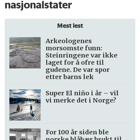
nasjonalstater
også se på vikingenes handlinger andre
steder. Her er det mye som tyder på at det
Mest lest
snarere var danskene som var mest
voldelige.
Arkeologenes
morsomste funn:
– Tidligere kilder fra begynnelsen av
Steinringene var ikke
laget for å ofre til
vikingtiden viser til angrep på irske og
gudene. De var spor
nordengelske klostre, som trolig kommer
etter barns lek
fra Norge. Det var små grupper av skip
Super El niño i år – vil
som sto for svært kortvarige angrep før de
vi merke det i Norge?
stakk igjen, sier Sindbæk.
– Samtidig har vi frankiske kilder som
For 100 år siden ble
forteller om danskekongen som samlet
norske blåbær brukt til