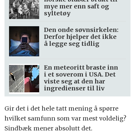
flere hundre skip og seilte på hevn- og
mye mer enn saft og
trusseltokter. Sånn sett var danskene mer
syltetøy
barbariske. Det var en mye sterkere bruk av
Den onde søvnsirkelen:
vold enn blant de norske.
Derfor hjelper det ikke
å legge seg tidlig
I 2014 bidro Sindbæk også til en diskusjon
på Videnskab.dk om hvilke vikinger som
En meteoritt braste inn
var tøffest, danske eller norske. Det kan du
i et soverom i USA. Det
lese om
her på forskning.no
.
viste seg at den har
ingredienser til liv
Gir det i det hele tatt mening å spørre
hvilket samfunn som var mest voldelig?
Sindbæk mener absolutt det.