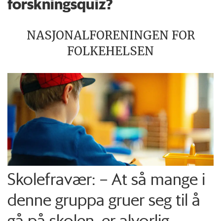
forskningsquiz?
NASJONALFORENINGEN FOR
FOLKEHELSEN
Skolefravær: – At så mange i
denne gruppa gruer seg til å
gå på skolen, er alvorlig