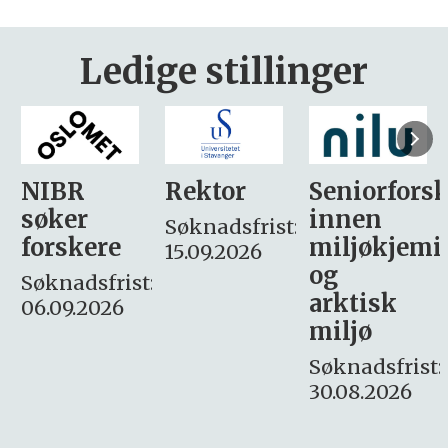
Ledige stillinger
Rektor
Seniorforsker
Forskning.
innen
søker
Søknadsfrist:
miljøkjemi
nyhetsjour
15.09.2026
og
– fast
:
arktisk
Søknadsfrist:
miljø
16. august.
Søknadsfrist:
30.08.2026