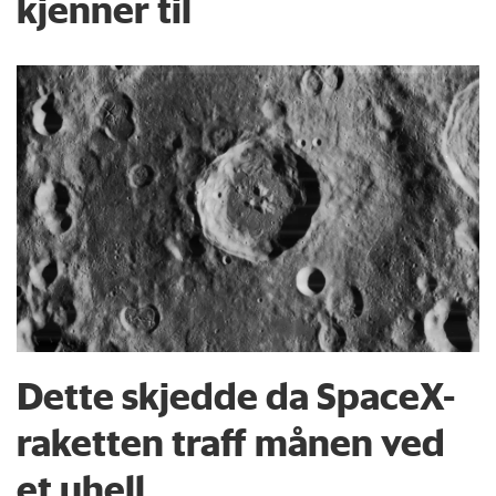
kjenner til
Dette skjedde da SpaceX-
raketten traff månen ved
et uhell