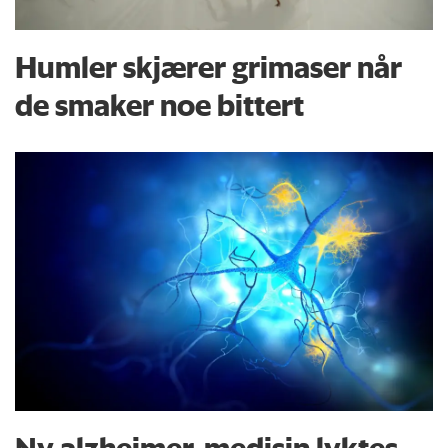
Humler skjærer grimaser når
de smaker noe bittert
Ny alzheimer-medisin lyktes