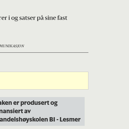
 i og satser på sine fast
MUNIKASJON
aken er produsert og
inansiert av
andelshøyskolen BI -
Les
mer