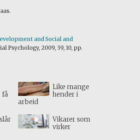
vaas.
evelopment and Social and
ial Psychology, 2009, 39, 10, pp.
Like mange
 få
hender i
arbeid
slår
Vikarer som
virker