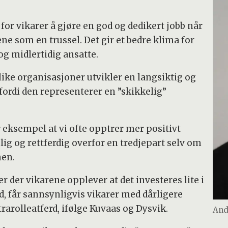
 for vikarer å gjøre en god og dedikert jobb når
ne som en trussel. Det gir et bedre klima for
g midlertidig ansatte.
 slike organisasjoner utvikler en langsiktig og
 fordi den representerer en ”skikkelig”
r eksempel at vi ofte opptrer mer positivt
ig og rettferdig overfor en tredjepart selv om
nen.
 der vikarene opplever at det investeres lite i
id, får sannsynligvis vikarer med dårligere
arolleatferd, ifølge Kuvaas og Dysvik.
And