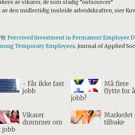
ukere av vikarer, de som stadig ”outsourcer”
ut av den midlertidig innleide arbeidskraften, sier Ku
9):
Perceived Investment in Permanent Employee D
Among Temporary Employees
. Journal of Applied Soc
- Får ikke fast
Må flere
jobb
flytte for å
jobb?
Vikarer
Markedet 
drømmer om
tilbake
t jobb