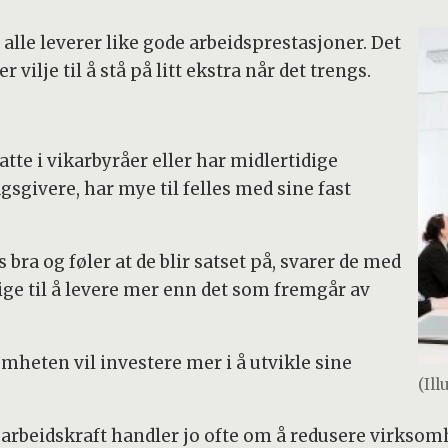
e alle leverer like gode arbeidsprestasjoner. Det
r vilje til å stå på litt ekstra når det trengs.
atte i vikarbyråer eller har midlertidige
givere, har mye til felles med sine fast
ra og føler at de blir satset på, svarer de med
lige til å levere mer enn det som fremgår av
omheten vil investere mer i å utvikle sine
(Il
g arbeidskraft handler jo ofte om å redusere virkso