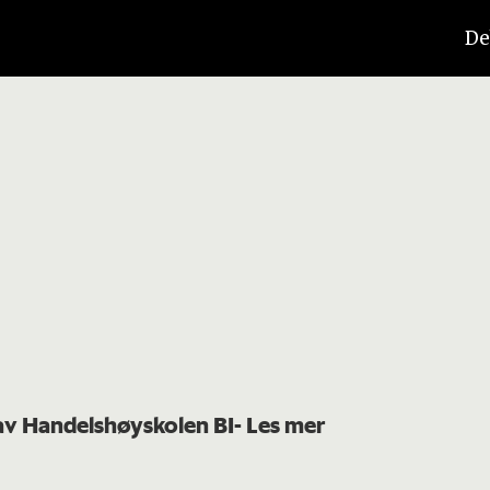
De
 av Handelshøyskolen BI
- Les mer