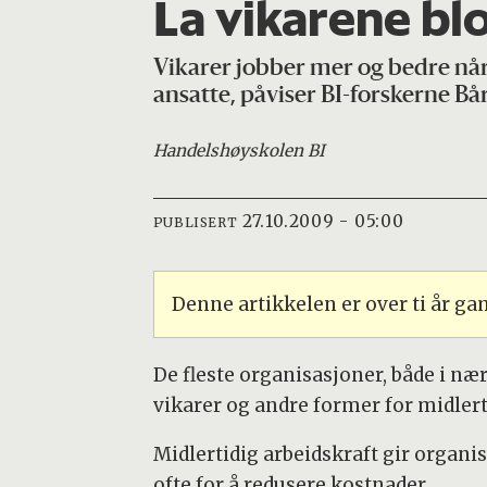
La vikarene bl
Vikarer jobber mer og bedre når 
ansatte, påviser BI-forskerne Bå
Handelshøyskolen BI
27.10.2009 - 05:00
PUBLISERT
Denne artikkelen er over ti år g
De fleste organisasjoner, både i nær
vikarer og andre former for midlert
Midlertidig arbeidskraft gir organis
ofte for å redusere kostnader.