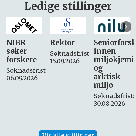
Ledige stillinger
Rektor
Seniorforsker
Forskning.
innen
søker
Søknadsfrist:
miljøkjemi
nyhetsjour
15.09.2026
og
– fast
:
arktisk
Søknadsfrist:
miljø
16. august.
Søknadsfrist:
30.08.2026
Vis alle stillinger