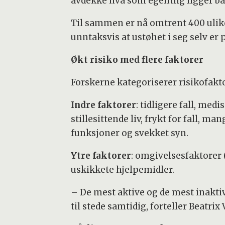
avdekke hva som egentlig ligger ba
Til sammen er nå omtrent 400 ulike r
unntaksvis at ustøhet i seg selv er
Økt risiko med flere faktorer
Forskerne kategoriserer risikofakto
Indre faktorer
: tidligere fall, me
stillesittende liv, frykt for fall, m
funksjoner og svekket syn.
Ytre faktorer
: omgivelsesfaktorer (
uskikkete hjelpemidler.
– De mest aktive og de mest inaktive
til stede samtidig, forteller Beatri