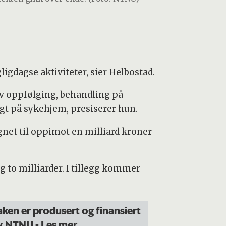
ligdagse aktiviteter, sier Helbostad.
av oppfølging, behandling på
agt på sykehjem, presiserer hun.
egnet til oppimot en milliard kroner
to milliarder. I tillegg kommer
aken er produsert og finansiert
v NTNU
- Les mer