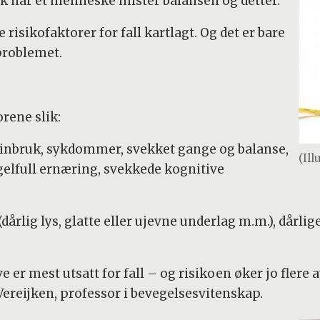
k når et menneske mister balansen og detter.
isikofaktorer for fall kartlagt. Og det er bare
 problemet.
rene slik:
disinbruk, sykdommer, svekket gange og balanse,
(Il
angelfull ernæring, svekkede kognitive
dårlig lys, glatte eller ujevne underlag m.m.), dårlig
 er mest utsatt for fall – og risikoen øker jo flere 
x Vereijken, professor i bevegelsesvitenskap.