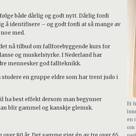
følge både dårlig og godt nytt. Dårlig fordi
g å identifisere – og godt fordi at så mange av
e noe med.
det nå tilbud om fallforebyggende kurs for
alanse og muskelstyrke. I Nederland har
ldre mennesker god fallteknikk.
å studere en gruppe eldre som har trent judo i
 vil ha best effekt dersom man begynner
Et 
man blir gammel og kanskje glemsk.
inn
en 
om 
e over 80 år. Det samme gjør én av tre over 65
pas