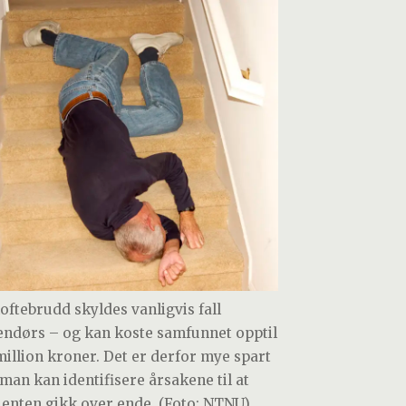
hoftebrudd skyldes vanligvis fall
endørs – og kan koste samfunnet opptil
million kroner. Det er derfor mye spart
man kan identifisere årsakene til at
ienten gikk over ende. (Foto: NTNU)