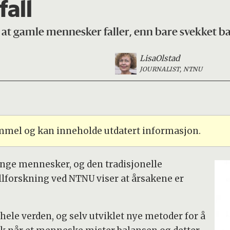
fall
il at gamle mennesker faller, enn bare svekket b
Lisa
Olstad
JOURNALIST, NTNU
ammel og kan inneholde utdatert informasjon.
ge mennesker, og den tradisjonelle
llforskning ved NTNU viser at årsakene er
hele verden, og selv utviklet nye metoder for å