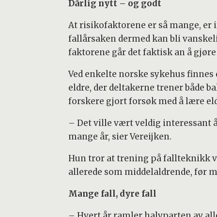
Dårlig nytt – og godt
At risikofaktorene er så mange, er i
fallårsaken dermed kan bli vanskeli
faktorene går det faktisk an å gjør
Ved enkelte norske sykehus finnes 
eldre, der deltakerne trener både b
forskere gjort forsøk med å lære e
– Det ville vært veldig interessant 
mange år, sier Vereijken.
Hun tror at trening på fallteknikk
allerede som middelaldrende, før 
Mange fall, dyre fall
– Hvert år ramler halvparten av all