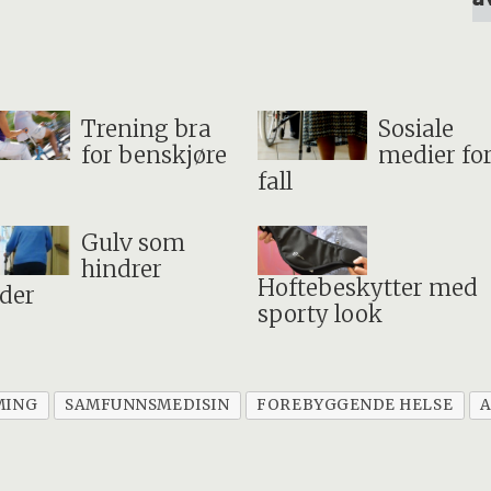
Trening bra
Sosiale
for benskjøre
medier fo
fall
Gulv som
hindrer
Hoftebeskytter med
der
sporty look
MING
SAMFUNNSMEDISIN
FOREBYGGENDE HELSE