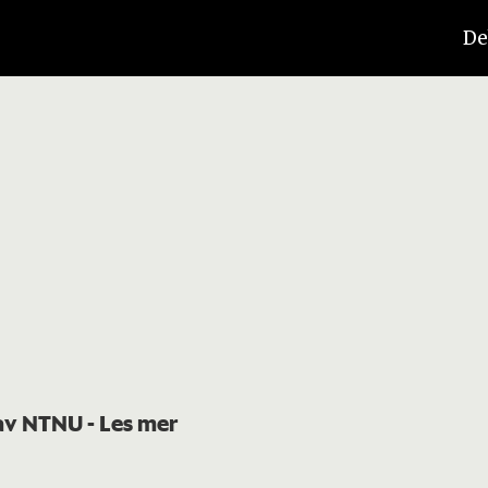
De
t av NTNU
- Les mer