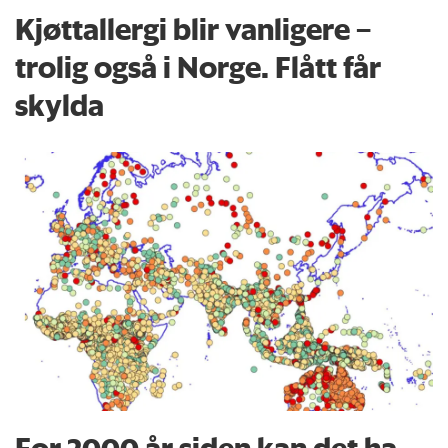
Kjøttallergi blir vanligere –
trolig også i Norge. Flått får
skylda
For 2000 år siden kan det ha