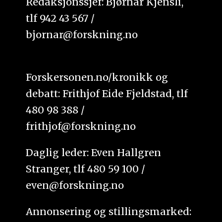
Redaksjonssjef: Bjørnar Kjensli,
tlf 942 43 567 /
bjornar@forskning.no
Forskersonen.no/kronikk og
debatt: Frithjof Eide Fjeldstad, tlf
480 98 388 /
frithjof@forskning.no
Daglig leder: Even Hallgren
Stranger, tlf 480 59 100 /
even@forskning.no
Annonsering og stillingsmarked: