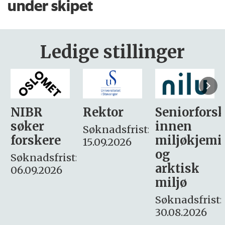
under skipet
Ledige stillinger
Rektor
Seniorforsker
Forskning.
innen
søker
Søknadsfrist:
miljøkjemi
nyhetsjour
15.09.2026
og
– fast
:
arktisk
Søknadsfrist:
miljø
16. august.
Søknadsfrist:
30.08.2026