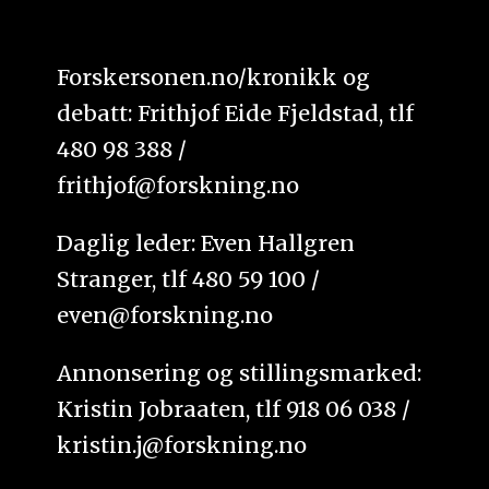
Forskersonen.no/kronikk og
debatt: Frithjof Eide Fjeldstad, tlf
480 98 388 /
frithjof@forskning.no
Daglig leder: Even Hallgren
Stranger, tlf 480 59 100 /
even@forskning.no
Annonsering og stillingsmarked:
Kristin Jobraaten, tlf 918 06 038 /
kristin.j@forskning.no