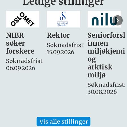
Ledige stillinger
Rektor
Seniorforsker
Forskning.
innen
søker
Søknadsfrist:
miljøkjemi
nyhetsjour
15.09.2026
og
– fast
:
arktisk
Søknadsfrist:
miljø
16. august.
Søknadsfrist:
30.08.2026
Vis alle stillinger