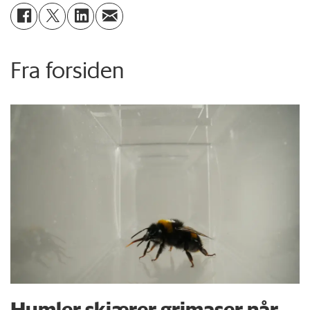
Fra forsiden
Humler skjærer grimaser når