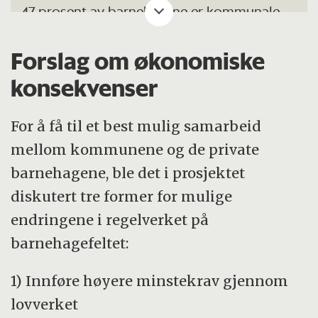
47 prosent av barnehagene er kommunale
og 53 prosent er private.
Forslag om økonomiske
50 prosent av barna går i kommunale
konsekvenser
barnehager.
For å få til et best mulig samarbeid
Dette er nasjonale tall, slik at innad i hver
mellom kommunene og de private
kommune kan forholdet være annerledes.
barnehagene, ble det i prosjektet
diskutert tre former for mulige
endringene i regelverket på
barnehagefeltet:
1) Innføre høyere minstekrav gjennom
lovverket