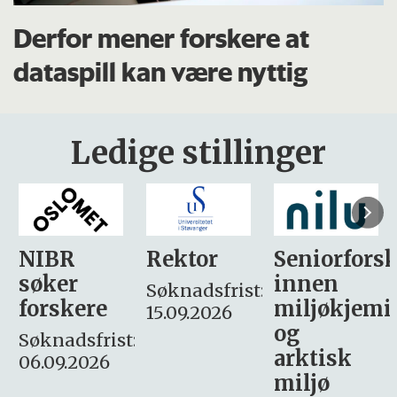
Derfor mener forskere at
dataspill kan være nyttig
Ledige stillinger
Rektor
Seniorforsker
Forskning.
innen
søker
Søknadsfrist:
miljøkjemi
nyhetsjour
15.09.2026
og
– fast
:
arktisk
Søknadsfrist:
miljø
16. august.