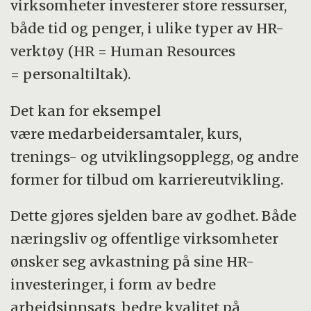
Min nærmeste overordnede bryr seg
virksomheter investerer store ressurser,
virkelig om mine meninger.
både tid og penger, i ulike typer av HR-
verktøy (HR = Human Resources
Min nærmeste overordnede viser
= personaltiltak).
interesse for at jeg har det bra på jobben.
Min nærmeste overordnede tar hensyn til
Det kan for eksempel
mine mål og verdier.
være medarbeidersamtaler, kurs,
trenings- og utviklingsopplegg, og andre
Min nærmeste overordnede bryr seg
former for tilbud om karriereutvikling.
egentlig ikke særlig mye om meg
(reversert).
Dette gjøres sjelden bare av godhet. Både
næringsliv og offentlige virksomheter
ønsker seg avkastning på sine HR-
investeringer, i form av bedre
arbeidsinnsats, bedre kvalitet på