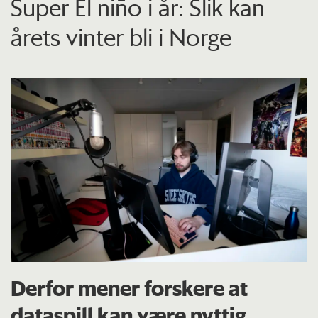
Super El niño i år: Slik kan
årets vinter bli i Norge
Derfor mener forskere at
dataspill kan være nyttig