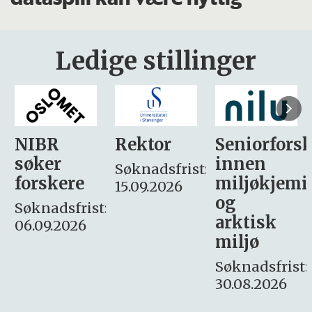
Ledige stillinger
Rektor
Seniorforsker
Forskning.
innen
søker
Søknadsfrist:
miljøkjemi
nyhetsjour
15.09.2026
og
– fast
:
arktisk
Søknadsfrist:
miljø
16. august.
Søknadsfrist:
30.08.2026